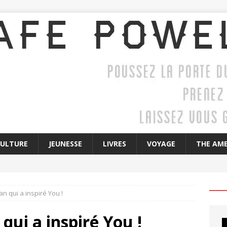
CULTURE
JEUNESSE
LIVRES
VOYAGE
THE AME
an qui a inspiré You !
 qui a inspiré You !