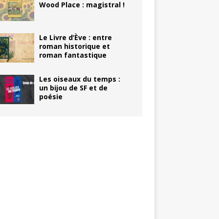
Wood Place : magistral !
Le Livre d’Ève : entre
roman historique et
roman fantastique
Les oiseaux du temps :
un bijou de SF et de
poésie