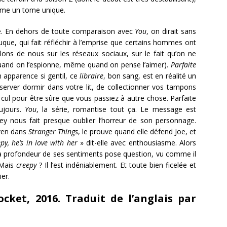
omme un tome unique.
e. En dehors de toute comparaison avec
You
, on dirait sans
glauque, qui fait réfléchir à l’emprise que certains hommes ont
ons de nous sur les réseaux sociaux, sur le fait qu’on ne
uand on l’espionne, même quand on pense l’aimer).
Parfaite
en apparence si gentil, ce
libraire
, bon sang, est en réalité un
erver dormir dans votre lit, de collectionner vos tampons
cul pour être sûre que vous passiez à autre chose. Parfaite
ujours.
You
, la série, romantise tout ça. Le message est
ley nous fait presque oublier l’horreur de son personnage.
even dans
Stranger Things
, le prouve quand elle défend Joe, et
py, he’s in love with her
» dit-elle avec enthousiasme. Alors
 la profondeur de ses sentiments pose question, vu comme il
 Mais
creepy
? Il l’est indéniablement. Et toute bien ficelée et
ier.
ocket, 2016. Traduit de l’anglais par