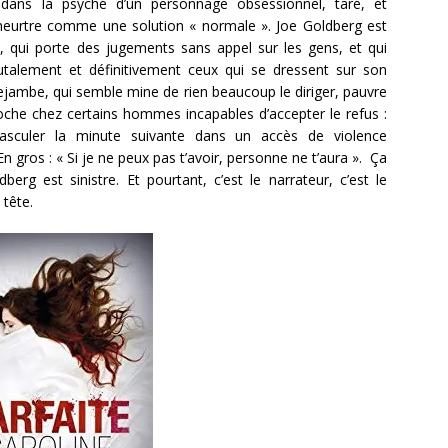
 dans la psyché d’un personnage obsessionnel, taré, et
eurtre comme une solution « normale ». Joe Goldberg est
, qui porte des jugements sans appel sur les gens, et qui
rutalement et définitivement ceux qui se dressent sur son
ejambe, qui semble mine de rien beaucoup le diriger, pauvre
loche chez certains hommes incapables d’accepter le refus :
asculer la minute suivante dans un accès de violence
n gros : « Si je ne peux pas t’avoir, personne ne t’aura ». Ça
dberg est sinistre. Et pourtant, c’est le narrateur, c’est le
tête.