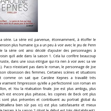
 la série. La série est parvenue, étonnamment, à étoffer le
nsion plus humaine (ça a un peu à voir avec le jeu de Penn
e la série ont ainsi décidé d’ajouter des personnages à
isin qu’il aide dans la saison 1. Cela lui confère beaucoup
ruiste, dans une sous-intrigue qui n’a rien à voir avec sa vie
). Paco n’existant pas dans le roman, le personnage de Joe
s son obsession des femmes. Certaines scènes et situations
t comme on sait que Caroline Kepnes a travaillé très
a vraiment l’impression qu’elle a perfectionné son roman en
llon, et
You
la réalisation finale. Joe est plus ambigu, plus
ach est encore plus pétasse, les copines de Beck ont plus
k sont plus présentes et contribuent au portrait global du
étaillera bien sûr pas ici) est plus satisfaisante et mieux
 terrain à la saison 2 (dont le début est très déstabilisant),