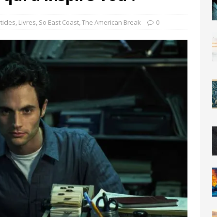
ticles
,
Livres
,
So East Coast
,
The American Break
0