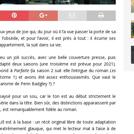
yeux de Joe qui, du jour où il l’a vue passer la porte de sa
e l’obsède, et pour l’avoir, il est près à tout : il écume ses
ppartement, la suit dans sa vie.
eu un joli succès, avec une belle couverture presse, puis
adapté deux saisons (une troisième est prévue pour 2021).
spond à
Parfaite
(la saison 2 suit elle l’intrigue du roman
Les
u tome 1) et avons été assez enthousiasmés. Que vaut le
charisme de Penn Badgley ?) ?
épaysé pour un sou, car le ton est au début strictement le
série dans la tête. Bien sûr, des distinctions apparaissent par
cas, est remarquablement fidèle au roman.
est à la base : un récit original libre de toute adaptation
r extrêmement glauque, qui met le lecteur mal à l’aise à de