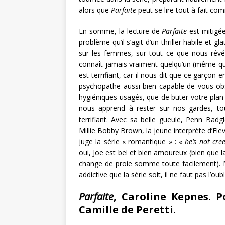
alors que
Parfaite
peut se lire tout à fait c
En somme, la lecture de
Parfaite
est mitigé
problème qu’il s’agit d’un thriller habile et 
sur les femmes, sur tout ce que nous révél
connaît jamais vraiment quelqu’un (même q
est terrifiant, car il nous dit que ce garçon 
psychopathe aussi bien capable de vous obs
hygiéniques usagés, que de buter votre plan 
nous apprend à rester sur nos gardes, to
terrifiant. Avec sa belle gueule, Penn Badg
Millie Bobby Brown, la jeune interprète d’El
juge la série « romantique » : «
he’s not cree
oui, Joe est bel et bien amoureux (bien que
change de proie somme toute facilement).
addictive que la série soit, il ne faut pas l’oubl
Parfaite
, Caroline Kepnes. P
Camille de Peretti.