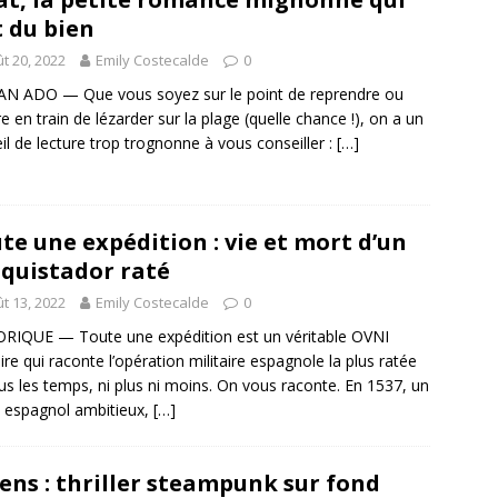
t du bien
t 20, 2022
Emily Costecalde
0
N ADO — Que vous soyez sur le point de reprendre ou
e en train de lézarder sur la plage (quelle chance !), on a un
il de lecture trop trognonne à vous conseiller :
[…]
te une expédition : vie et mort d’un
quistador raté
t 13, 2022
Emily Costecalde
0
RIQUE — Toute une expédition est un véritable OVNI
raire qui raconte l’opération militaire espagnole la plus ratée
us les temps, ni plus ni moins. On vous raconte. En 1537, un
 espagnol ambitieux,
[…]
ens : thriller steampunk sur fond