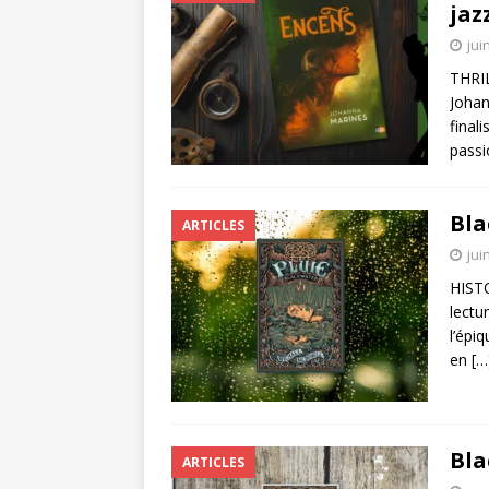
jaz
jui
THRI
Johan
final
passi
Bla
ARTICLES
jui
HISTO
lectu
l’épi
en
[…
Bla
ARTICLES