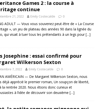
eritance Games 2 : la course à
éritage continue
tembre 21, 2022
Emily Costecalde
0
G ADULT — Vous vous souvenez peut-être de « La Course
éritage », un jeu de plateau des années 90 dans la lignée du
o, qui visait à tuer tous les prétendants à un legs pour
[…]
s Josephine : essai confirmé pour
garet Wilkerson Sexton
tembre 7, 2022
Emily Costecalde
0
N AMÉRICAIN — De Margaret Wilkerson Sexton, nous
s déjà apprécié le premier roman, Un soupçon de liberté,
à la rentrée 2020. Nous étions donc curieux et
usiastes à l’idée de découvrir son deuxième
[…]
at, la petite romance mignonne qui