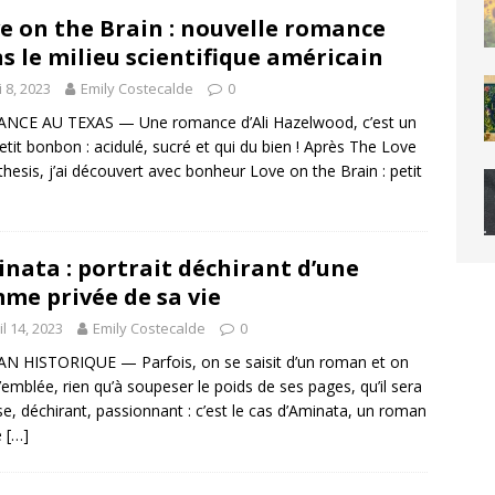
e on the Brain : nouvelle romance
s le milieu scientifique américain
 8, 2023
Emily Costecalde
0
NCE AU TEXAS — Une romance d’Ali Hazelwood, c’est un
petit bonbon : acidulé, sucré et qui du bien ! Après The Love
hesis, j’ai découvert avec bonheur Love on the Brain : petit
nata : portrait déchirant d’une
me privée de sa vie
il 14, 2023
Emily Costecalde
0
 HISTORIQUE — Parfois, on se saisit d’un roman et on
d’emblée, rien qu’à soupeser le poids de ses pages, qu’il sera
se, déchirant, passionnant : c’est le cas d’Aminata, un roman
e
[…]