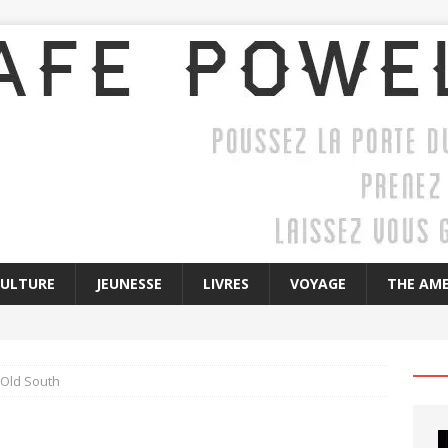
CULTURE
JEUNESSE
LIVRES
VOYAGE
THE AME
 Old South