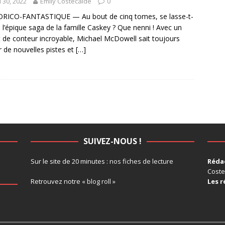
 30, 2022
Emily Costecalde
0
ORICO-FANTASTIQUE — Au bout de cinq tomes, se lasse-t-
 l’épique saga de la famille Caskey ? Que nenni ! Avec un
t de conteur incroyable, Michael McDowell sait toujours
r de nouvelles pistes et
[…]
SUIVEZ-NOUS !
Sur le site de 20 minutes :
nos fiches de lecture
Rédac
Coste
Retrouvez notre
« blog roll »
Les r