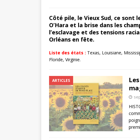
Côté pile, le Vieux Sud, ce sont 
O’Hara et la brise dans les champ
l’esclavage et des tensions racia
Orléans en fête.
Liste des états :
Texas, Louisiane, Mississi
Floride, Virginie.
Les
ARTICLES
mag
sep
HIST
comme
poign
prem