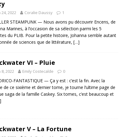
zy
n 24, 2022
Coralie Daussy
1
LLER STEAMPUNK — Nous avons pu découvrir Encens, de
na Marines, à l’occasion de sa sélection parmi les 5
istes du PLIB. Pour la petite histoire, Johanna semble autant
onnée de sciences que de littérature,
[…]
ckwater VI – Pluie
n 8, 2022
Emily Costecalde
0
RICO-FANTASTIQUE — Ça y est : c’est la fin. Avec la
re de ce sixième et dernier tome, je tourne l’ultime page de
que saga de la famille Caskey. Six tomes, c’est beaucoup et
]
ckwater V – La Fortune