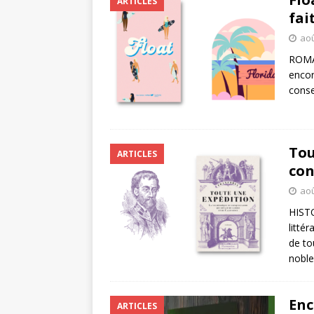
ARTICLES
fai
aoû
ROMA
encor
conse
Tou
ARTICLES
con
aoû
HISTO
litté
de to
noble
Enc
ARTICLES