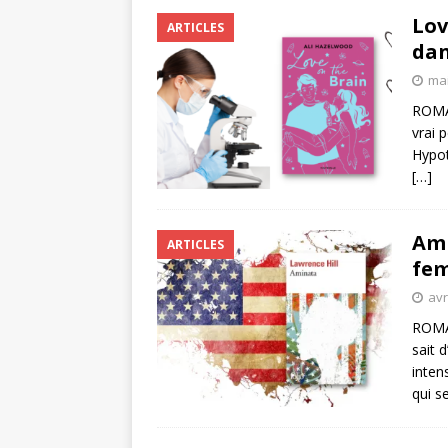
Lov
ARTICLES
dan
mai
ROMA
vrai 
Hypot
[…]
Ami
ARTICLES
fem
avr
ROMAN
sait 
inten
qui s