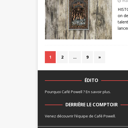
mai
HIST
on de
talen
lance
1
2
…
9
»
ÉDITO
Pourquoi Café Powell ?
En savoir plus
.
DERRIÈRE LE COMPTOIR
Venez découvrir l’
équipe
de Café Powell.