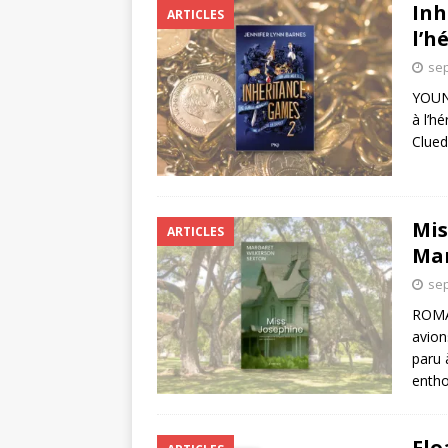
Inh
ARTICLES
l’h
sep
YOUN
à l’h
Clued
Mis
ARTICLES
Mar
sep
ROMA
avion
paru 
entho
Flo