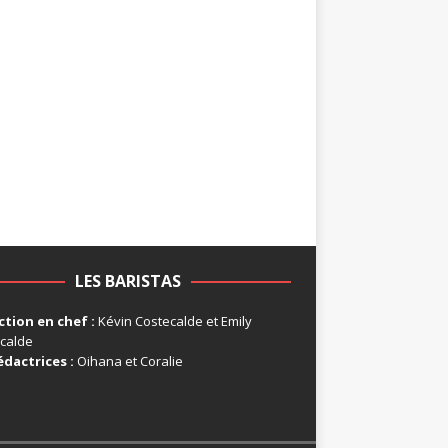
LES BARISTAS
tion en chef :
Kévin Costecalde et Emily
calde
édactrices :
Oihana et Coralie