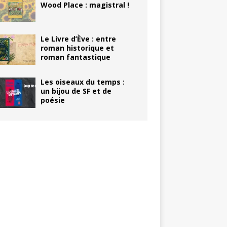
Wood Place : magistral !
Le Livre d’Ève : entre
roman historique et
roman fantastique
Les oiseaux du temps :
un bijou de SF et de
poésie