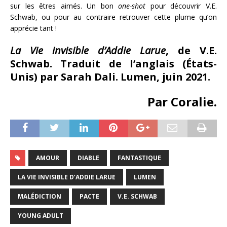
sur les êtres aimés. Un bon
one-shot
pour découvrir V.E.
Schwab, ou pour au contraire retrouver cette plume qu’on
apprécie tant !
La Vie invisible d’Addie Larue
, de V.E.
Schwab. Traduit de l’anglais (États-
Unis) par Sarah Dali. Lumen, juin 2021.
Par Coralie.
AMOUR
DIABLE
FANTASTIQUE
LA VIE INVISIBLE D’ADDIE LARUE
LUMEN
MALÉDICTION
PACTE
V.E. SCHWAB
YOUNG ADULT