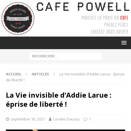
ACCUEIL
ARTICLES
La Vie invisible d’Addie Larue : éprise
de liberté !
La Vie invisible d’Addie Larue :
éprise de liberté !
septembre 16, 2021
Coralie Daussy
1