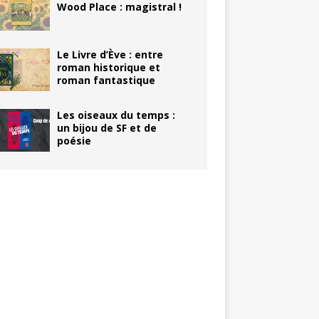
Wood Place : magistral !
Le Livre d’Ève : entre
roman historique et
roman fantastique
Les oiseaux du temps :
un bijou de SF et de
poésie