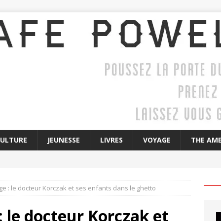
CULTURE
JEUNESSE
LIVRES
VOYAGE
THE AME
e : le docteur Korczak et ses enfants dans le ghetto
: le docteur Korczak et