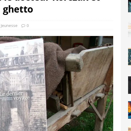
e ghetto
,
Jeunesse
0