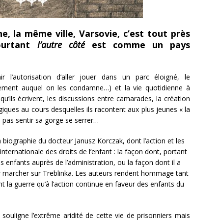
e, la même ville, Varsovie, c’est tout près
ourtant
l’autre côté
est comme un pays
r l’autorisation d’aller jouer dans un parc éloigné, le
ssement auquel on les condamne…) et la vie quotidienne à
 qu’ils écrivent, les discussions entre camarades, la création
iques au cours desquelles ils racontent aux plus jeunes « la
 ne pas sentir sa gorge se serrer…
la biographie du docteur Janusz Korczak, dont l’action et les
nternationale des droits de l’enfant : la façon dont, portant
es enfants auprès de l’administration, ou la façon dont il a
our marcher sur Treblinka. Les auteurs rendent hommage tant
la guerre qu’à l’action continue en faveur des enfants du
souligne l’extrême aridité de cette vie de prisonniers mais