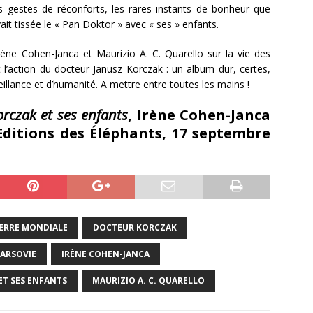
ts gestes de réconforts, les rares instants de bonheur que
ait tissée le « Pan Doktor » avec « ses » enfants.
rène Cohen-Janca et Maurizio A. C. Quarello sur la vie des
t l’action du docteur Janusz Korczak : un album dur, certes,
illance et d’humanité. A mettre entre toutes les mains !
orczak et ses enfants
, Irène Cohen-Janca
 Editions des Éléphants, 17 septembre
ERRE MONDIALE
DOCTEUR KORCZAK
VARSOVIE
IRÈNE COHEN-JANCA
ET SES ENFANTS
MAURIZIO A. C. QUARELLO