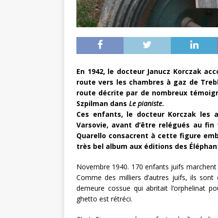
En 1942, le docteur Janucz Korczak ac
route vers les chambres à gaz de Trebl
route décrite par de nombreux témoi
Szpilman
dans
Le pianiste
.
Ces enfants, le docteur Korczak les 
Varsovie, avant d’être relégués au fin
Quarello consacrent à cette figure emb
très bel album aux éditions des Éléphan
Novembre 1940. 170 enfants juifs marchent d
Comme des milliers d’autres juifs, ils sont
demeure cossue qui abritait l’orphelinat p
ghetto est rétréci.