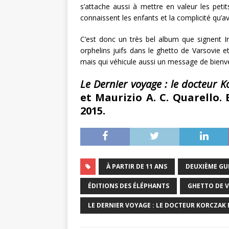
s’attache aussi à mettre en valeur les peti
connaissent les enfants et la complicité qu’av
C’est donc un très bel album que signent I
orphelins juifs dans le ghetto de Varsovie e
mais qui véhicule aussi un message de bienve
Le Dernier voyage : le docteur K
et Maurizio A. C. Quarello.
2015.
À PARTIR DE 11 ANS
DEUXIÈME GU
ÉDITIONS DES ÉLÉPHANTS
GHETTO DE 
LE DERNIER VOYAGE : LE DOCTEUR KORCZAK 