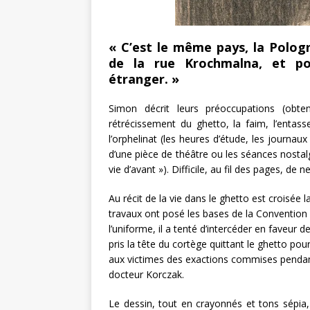
« C’est le même pays, la Pologn
de la rue Krochmalna, et p
étranger. »
Simon décrit leurs préoccupations (obteni
rétrécissement du ghetto, la faim, l’enta
l’orphelinat (les heures d’étude, les journaux
d’une pièce de théâtre ou les séances nostalg
vie d’avant »). Difficile, au fil des pages, de
Au récit de la vie dans le ghetto est croisée 
travaux ont posé les bases de la Convention i
l’uniforme, il a tenté d’intercéder en faveur d
pris la tête du cortège quittant le ghetto p
aux victimes des exactions commises pendant 
docteur Korczak.
Le dessin, tout en crayonnés et tons sépia, 