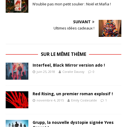
N’oublie pas mon petit soulier : Noël et Mafia !
SUIVANT
Ultimes idées cadeaux !
SUR LE MÊME THÈME
Interfeel, Black Mirror version ado !
juin 25, 2018
Coralie Daussy
0
Red Rising, un premier roman explosif !
novembre 4, 2015
Emily Costecalde
1
Grupp, la nouvelle dystopie signée Yves