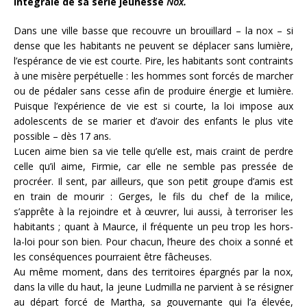
intégrale de sa série jeunesse
Nox.
Dans une ville basse que recouvre un brouillard – la nox – si
dense que les habitants ne peuvent se déplacer sans lumière,
l’espérance de vie est courte. Pire, les habitants sont contraints
à une misère perpétuelle : les hommes sont forcés de marcher
ou de pédaler sans cesse afin de produire énergie et lumière.
Puisque l’expérience de vie est si courte, la loi impose aux
adolescents de se marier et d’avoir des enfants le plus vite
possible – dès 17 ans.
Lucen aime bien sa vie telle qu’elle est, mais craint de perdre
celle qu’il aime, Firmie, car elle ne semble pas pressée de
procréer. Il sent, par ailleurs, que son petit groupe d’amis est
en train de mourir : Gerges, le fils du chef de la milice,
s’apprête à la rejoindre et à œuvrer, lui aussi, à terroriser les
habitants ; quant à Maurce, il fréquente un peu trop les hors-
la-loi pour son bien. Pour chacun, l’heure des choix a sonné et
les conséquences pourraient être fâcheuses.
Au même moment, dans des territoires épargnés par la nox,
dans la ville du haut, la jeune Ludmilla ne parvient à se résigner
au départ forcé de Martha, sa gouvernante qui l’a élevée,