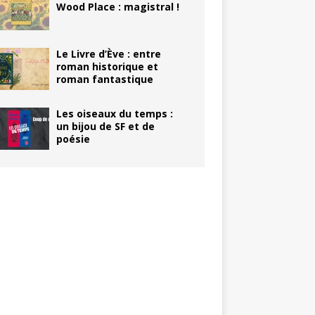
Wood Place : magistral !
Le Livre d’Ève : entre
roman historique et
roman fantastique
Les oiseaux du temps :
un bijou de SF et de
poésie