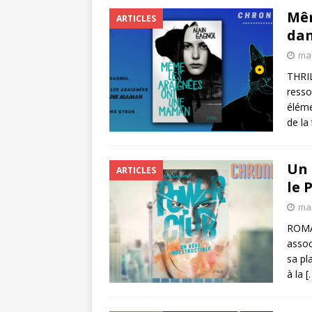
Mêm
ARTICLES
dan
mar
THRIL
resso
éléme
de la
Un 
ARTICLES
le 
mar
ROMAN
assoc
sa pl
à la
[