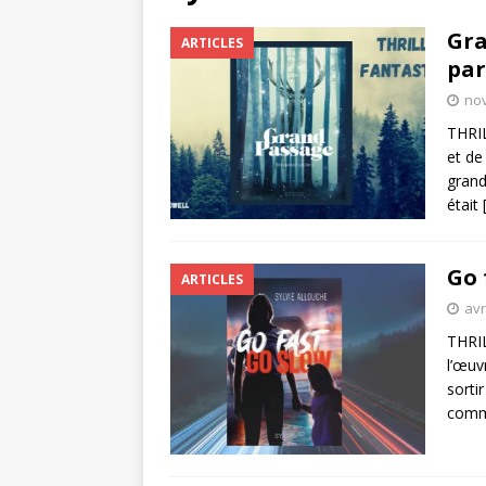
Gra
ARTICLES
par
no
THRIL
et de
grand
était
Go 
ARTICLES
avr
THRIL
l’œuv
sorti
commi