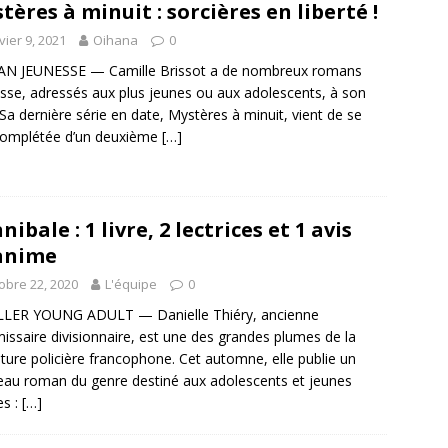
tères à minuit : sorcières en liberté !
vier 9, 2021
Oihana
0
N JEUNESSE — Camille Brissot a de nombreux romans
sse, adressés aux plus jeunes ou aux adolescents, à son
. Sa dernière série en date, Mystères à minuit, vient de se
complétée d’un deuxième
[…]
nibale : 1 livre, 2 lectrices et 1 avis
anime
obre 22, 2020
L'équipe
0
LLER YOUNG ADULT — Danielle Thiéry, ancienne
ssaire divisionnaire, est une des grandes plumes de la
rature policière francophone. Cet automne, elle publie un
au roman du genre destiné aux adolescents et jeunes
es :
[…]