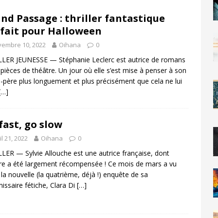
nd Passage : thriller fantastique
fait pour Halloween
vembre 10, 2022
Oihana
0
LER JEUNESSE — Stéphanie Leclerc est autrice de romans
 pièces de théâtre. Un jour où elle s’est mise à penser à son
-père plus longuement et plus précisément que cela ne lui
[…]
fast, go slow
il 21, 2022
Oihana
0
LER — Sylvie Allouche est une autrice française, dont
re a été largement récompensée ! Ce mois de mars a vu
r la nouvelle (la quatrième, déjà !) enquête de sa
ssaire fétiche, Clara Di
[…]