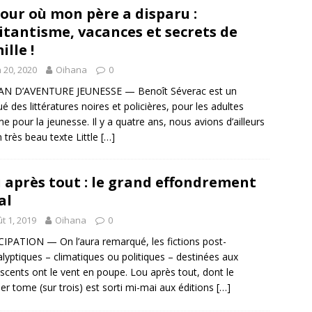
jour où mon père a disparu :
itantisme, vacances et secrets de
ille !
n 20, 2020
Oihana
0
N D’AVENTURE JEUNESSE — Benoît Séverac est un
ué des littératures noires et policières, pour les adultes
 pour la jeunesse. Il y a quatre ans, nous avions d’ailleurs
n très beau texte Little
[…]
 après tout : le grand effondrement
al
t 1, 2019
Oihana
0
IPATION — On l’aura remarqué, les fictions post-
lyptiques – climatiques ou politiques – destinées aux
scents ont le vent en poupe. Lou après tout, dont le
er tome (sur trois) est sorti mi-mai aux éditions
[…]