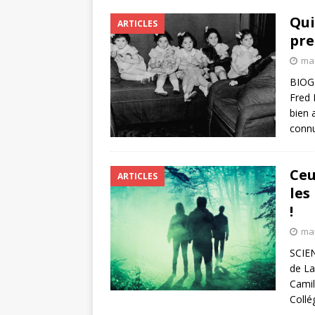
Qui
ARTICLES
pre
mai
BIOGR
Fred 
bien 
connu
Ceu
ARTICLES
les
!
mai
SCIEN
de La
Camil
Collé