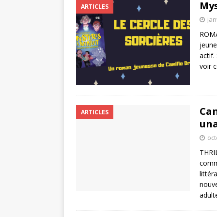
Mys
ARTICLES
jan
ROMA
jeune
actif
voir 
Can
ARTICLES
un
oct
THRI
commi
litté
nouve
adult