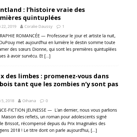
ntland : l’histoire vraie des
mières quintuplées
 22, 2019
Coralie Daussy
1
APHIE ROMANCÉE — Professeur le jour et artiste la nuit,
DuPouy met aujourd’hui en lumière le destin somme toute
amer des sœurs Dionne, qui sont les premières quintuplées
es à avoir survécu. Et
[…]
x des limbes : promenez-vous dans
 bois tant que les zombies n’y sont pas
 5, 2018
Oihana
0
CE-FICTION JEUNESSE — L’an dernier, nous vous parlions
 Maison des reflets, un roman pour adolescents signé
le Brissot, récompensé depuis du Prix Imaginales des
giens 2018 ! Le titre dont on parle aujourd’hui,
[…]