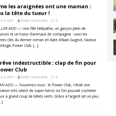
e les araignées ont une maman :
s la tête du tueur !
s 9, 2021
Emily Costecalde
0
LER ADO — Une fille télépathe, un garçon plein de
urces et un tueur d’animaux de compagnie : voici les
nts clés du dernier roman en date d’Alain Gagnol, l’auteur
 trilogie Power Club.
[…]
rêve indestructible : clap de fin pour
Power Club
s 4, 2021
Emily Costecalde
0
 ADO — Souvenez-vous : le Power Club, c’était une
iation très sélect de super-héros où l’on pouvait s’acheter
ace à grand coup de billets verts. Grâce à l’argent (et un peu
…]