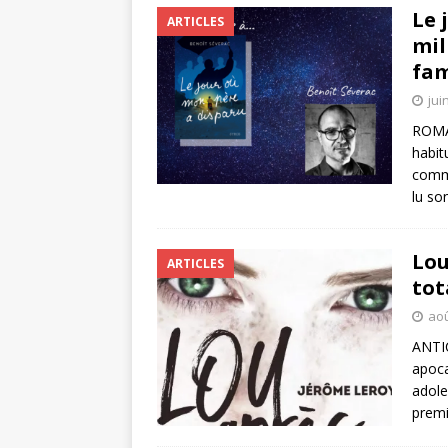
Le 
ARTICLES
mil
fam
jui
ROMA
habit
comme
lu so
Lou
ARTICLES
tot
aoû
ANTIC
apoca
adole
premi