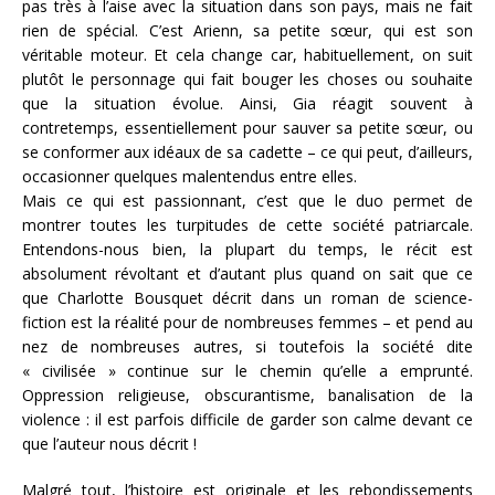
pas très à l’aise avec la situation dans son pays, mais ne fait
rien de spécial. C’est Arienn, sa petite sœur, qui est son
véritable moteur. Et cela change car, habituellement, on suit
plutôt le personnage qui fait bouger les choses ou souhaite
que la situation évolue. Ainsi, Gia réagit souvent à
contretemps, essentiellement pour sauver sa petite sœur, ou
se conformer aux idéaux de sa cadette – ce qui peut, d’ailleurs,
occasionner quelques malentendus entre elles.
Mais ce qui est passionnant, c’est que le duo permet de
montrer toutes les turpitudes de cette société patriarcale.
Entendons-nous bien, la plupart du temps, le récit est
absolument révoltant et d’autant plus quand on sait que ce
que Charlotte Bousquet décrit dans un roman de science-
fiction est la réalité pour de nombreuses femmes – et pend au
nez de nombreuses autres, si toutefois la société dite
« civilisée » continue sur le chemin qu’elle a emprunté.
Oppression religieuse, obscurantisme, banalisation de la
violence : il est parfois difficile de garder son calme devant ce
que l’auteur nous décrit !
Malgré tout, l’histoire est originale et les rebondissements