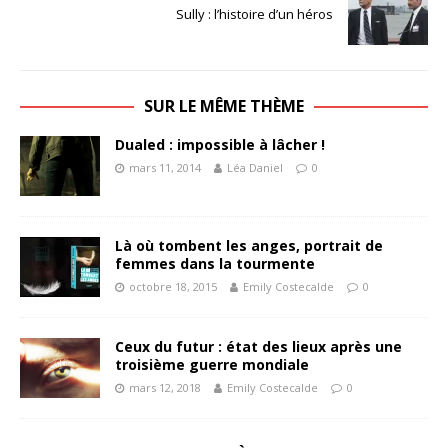
Sully : l’histoire d’un héros
SUR LE MÊME THÈME
Dualed : impossible à lâcher !
mars 11, 2014
Léa Daniel
0
Là où tombent les anges, portrait de
femmes dans la tourmente
octobre 18, 2015
Emily Costecalde
0
Ceux du futur : état des lieux après une
troisième guerre mondiale
mars 12, 2018
Emily Costecalde
0