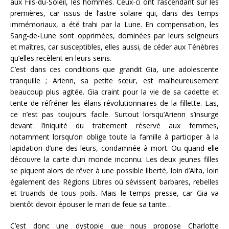
aux Fils-du-Soleil, les hommes. Ceux-ci ont l’ascendant sur les
premières, car issus de l’astre solaire qui, dans des temps
immémoriaux, a été trahi par la Lune. En compensation, les
Sang-de-Lune sont opprimées, dominées par leurs seigneurs
et maîtres, car susceptibles, elles aussi, de céder aux Ténèbres
qu’elles recèlent en leurs seins.
C’est dans ces conditions que grandit Gia, une adolescente
tranquille ; Arienn, sa petite sœur, est malheureusement
beaucoup plus agitée. Gia craint pour la vie de sa cadette et
tente de réfréner les élans révolutionnaires de la fillette. Las,
ce n’est pas toujours facile. Surtout lorsqu’Arienn s’insurge
devant l’iniquité du traitement réservé aux femmes,
notamment lorsqu’on oblige toute la famille à participer à la
lapidation d’une des leurs, condamnée à mort. Ou quand elle
découvre la carte d’un monde inconnu. Les deux jeunes filles
se piquent alors de rêver à une possible liberté, loin d’Alta, loin
également des Régions Libres où sévissent barbares, rebelles
et truands de tous poils. Mais le temps presse, car Gia va
bientôt devoir épouser le mari de feue sa tante…
C’est donc une dystopie que nous propose Charlotte