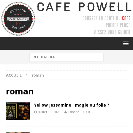
ACCUEIL
roman
roman
Yellow Jessamine : magie ou folie ?
juillet 18, 2021
Oihana
0