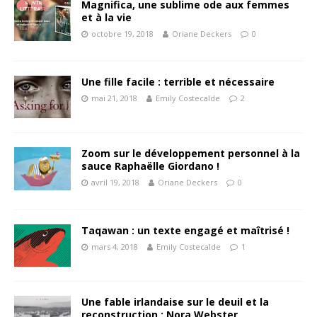
Magnifica, une sublime ode aux femmes
et à la vie
octobre 19, 2018
Oriane Deckers
0
Une fille facile : terrible et nécessaire
mai 21, 2018
Emily Costecalde
2
Zoom sur le développement personnel à la
sauce Raphaëlle Giordano !
avril 19, 2018
Oriane Deckers
0
Taqawan : un texte engagé et maîtrisé !
mars 4, 2018
Emily Costecalde
1
Une fable irlandaise sur le deuil et la
reconstruction : Nora Webster