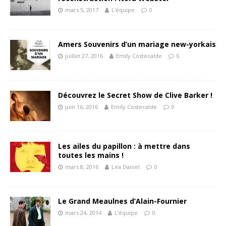
mars 5, 2017
L'équipe
0
Amers Souvenirs d’un mariage new-yorkais
juillet 27, 2016
Emily Costecalde
0
Découvrez le Secret Show de Clive Barker !
juin 16, 2016
Emily Costecalde
0
Les ailes du papillon : à mettre dans
toutes les mains !
mars 8, 2016
Léa Daniel
0
Le Grand Meaulnes d’Alain-Fournier
mars 24, 2014
L'équipe
0