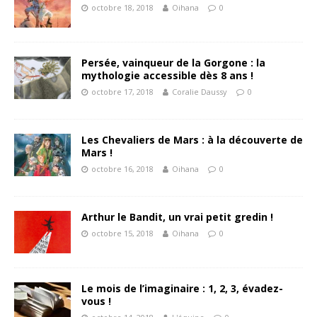
octobre 18, 2018
Oihana
0
Persée, vainqueur de la Gorgone : la
mythologie accessible dès 8 ans !
octobre 17, 2018
Coralie Daussy
0
Les Chevaliers de Mars : à la découverte de
Mars !
octobre 16, 2018
Oihana
0
Arthur le Bandit, un vrai petit gredin !
octobre 15, 2018
Oihana
0
Le mois de l’imaginaire : 1, 2, 3, évadez-
vous !