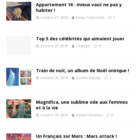
Appartement 16 : mieux vaut ne pas y
habiter !
octobre 27, 2018
Emily Costecalde
1
Top 5 des célébrités qui aimaient jouer
octobre 20, 2018
L'équipe
0
Train de nuit, un album de Noël onirique !
octobre 20, 2018
Coralie Daussy
1
Magnifica, une sublime ode aux femmes
et à la vie
octobre 19, 2018
Oriane Deckers
0
Un Français sur Mars : Mars attack !