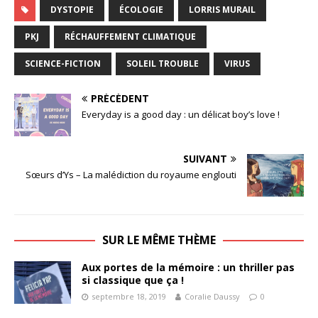
DYSTOPIE
ÉCOLOGIE
LORRIS MURAIL
PKJ
RÉCHAUFFEMENT CLIMATIQUE
SCIENCE-FICTION
SOLEIL TROUBLE
VIRUS
PRÉCÉDENT
Everyday is a good day : un délicat boy’s love !
SUIVANT
Sœurs d’Ys – La malédiction du royaume englouti
SUR LE MÊME THÈME
Aux portes de la mémoire : un thriller pas
si classique que ça !
septembre 18, 2019
Coralie Daussy
0