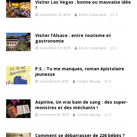
Visiter Las Vegas : bonne ou mauvaise idée
?
novembre 19, 2019
Kévin Costecalde
0
Visiter l’Alsace : entre tourisme et
gastronomie
novembre 13, 2019
Kévin Costecalde
0
P.S. : Tu me manques, roman épistolaire
jeunesse
novembre 8, 2019
Coralie Daussy
0
Aspirine, Un vrai bain de sang : des super-
monstres et des méchants !
novembre 8, 2019
Coralie Daussy
0
Comment se débarrasser de 226 bébés ?