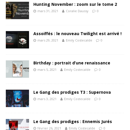
Hunting November : zoom sur le tome 2
mars 31, 2021
Coralie Daussy
0
Assoiffés : le nouveau Twilight est arrivé !
mars 29, 2021
Emily Costecalde
0
Birthday : portrait d’une renaissance
mars 5, 2021
Emily Costecalde
0
Le Gang des prodiges T3 : Supernova
mars 3, 2021
Emily Costecalde
0
Le Gang des prodiges : Ennemis Jurés
février 26, 2021
Emily Costecalde
0