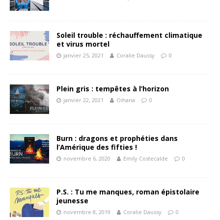
Soleil trouble : réchauffement climatique
et virus mortel
janvier 25, 2021
Coralie Daussy
0
Plein gris : tempêtes à l’horizon
janvier 22, 2021
Oihana
0
Burn : dragons et prophéties dans
l’Amérique des fifties !
novembre 6, 2020
Emily Costecalde
0
P.S. : Tu me manques, roman épistolaire
jeunesse
novembre 8, 2019
Coralie Daussy
0