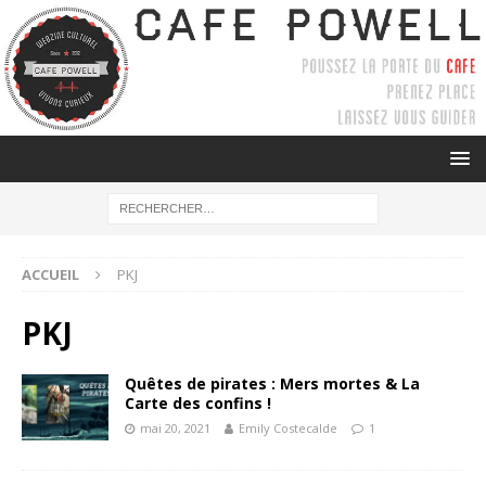
ACCUEIL
PKJ
PKJ
Quêtes de pirates : Mers mortes & La
Carte des confins !
mai 20, 2021
Emily Costecalde
1