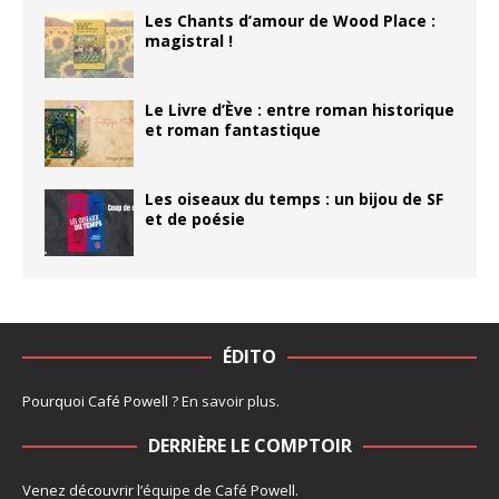
Les Chants d’amour de Wood Place :
magistral !
Le Livre d’Ève : entre roman historique
et roman fantastique
Les oiseaux du temps : un bijou de SF
et de poésie
ÉDITO
Pourquoi Café Powell ?
En savoir plus
.
DERRIÈRE LE COMPTOIR
Venez découvrir l’
équipe
de Café Powell.