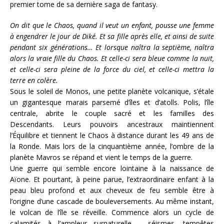
premier tome de sa dernière saga de fantasy.
On dit que le Chaos, quand il veut un enfant, pousse une femme
à engendrer le jour de Diké. Et sa fille après elle, et ainsi de suite
pendant six générations… Et lorsque naîtra la septième, naîtra
alors la vraie fille du Chaos. Et celle-ci sera bleue comme la nuit,
et celle-ci sera pleine de la force du ciel, et celle-ci mettra la
terre en colère.
Sous le soleil de Monos, une petite planète volcanique, s’étale
un gigantesque marais parsemé d’îles et d’atolls. Polis, l’île
centrale, abrite le couple sacré et les familles des
Descendants. Leurs pouvoirs ancestraux maintiennent
l’Équilibre et tiennent le Chaos à distance durant les 49 ans de
la Ronde. Mais lors de la cinquantième année, l’ombre de la
planète Mavros se répand et vient le temps de la guerre.
Une guerre qui semble encore lointaine à la naissance de
Aïone. Et pourtant, à peine parue, l’extraordinaire enfant à la
peau bleu profond et aux cheveux de feu semble être à
l’origine d’une cascade de bouleversements. Au même instant,
le volcan de l’île se réveille. Commence alors un cycle de
calamités à l’ampleur surnaturelle – séismes, tempêtes