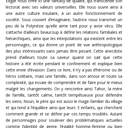
Edgar nous offre ici une fantasy de qualité, qui transcende son
lectorat avec ses valeurs universelles. Elle nous ouvre ainsi à
une autre culture insulaire, à un autre fonctionnement de
société. Sous couvert d’imaginaire, l’autrice nous transmet un
peu de la Polynésie qu’elle aime tant pour y avoir vécu. Elle
s’attache d’ailleurs beaucoup à définir les relations familiales et
hiérarchiques, ainsi que les interpolations qui existent entre les
personnages, ce qui donne un point de vue anthropologique
des plus intéressants sans jamais être pesant. Cette anecdote
prend d’ailleurs toute sa saveur quand on sait que cette
histoire a été écrite pendant le confinement et explique bien
cette envie d’évasion. Dans ce livre, il n’y a pas d’héroïne ou de
héros solitaire, mais une famille, dans son amour et toute sa
complexité, qui essaie de comprendre et de faire pour le mieux
malgré les changements. On y rencontre ainsi Tahor, la mère
de famille, tantôt calme, tantôt tempétueuse pour défendre
les siens; Noun, le père qui est aussi le mage-familier du village
et qui tend à l’équilibre ainsi que leurs 3 enfants, qui cherchent
comment grandir et se définir par ces temps troublés. Autant
de personnages pour soulever des problématiques actuelles
comme l’identité de genre, l’égalité homme-femme ou bien