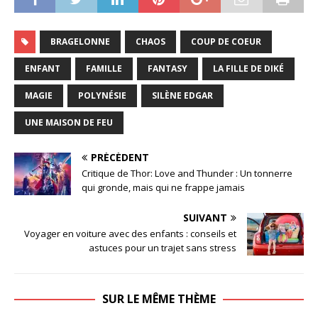
BRAGELONNE
CHAOS
COUP DE COEUR
ENFANT
FAMILLE
FANTASY
LA FILLE DE DIKÉ
MAGIE
POLYNÉSIE
SILÈNE EDGAR
UNE MAISON DE FEU
PRÉCÉDENT
Critique de Thor: Love and Thunder : Un tonnerre
qui gronde, mais qui ne frappe jamais
SUIVANT
Voyager en voiture avec des enfants : conseils et
astuces pour un trajet sans stress
SUR LE MÊME THÈME