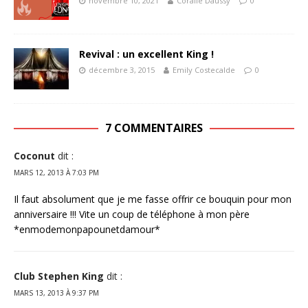
novembre 10, 2021
Coralie Daussy
0
Revival : un excellent King !
décembre 3, 2015
Emily Costecalde
0
7 COMMENTAIRES
Coconut
dit :
MARS 12, 2013 À 7:03 PM
Il faut absolument que je me fasse offrir ce bouquin pour mon
anniversaire !!! Vite un coup de téléphone à mon père
*enmodemonpapounetdamour*
Club Stephen King
dit :
MARS 13, 2013 À 9:37 PM