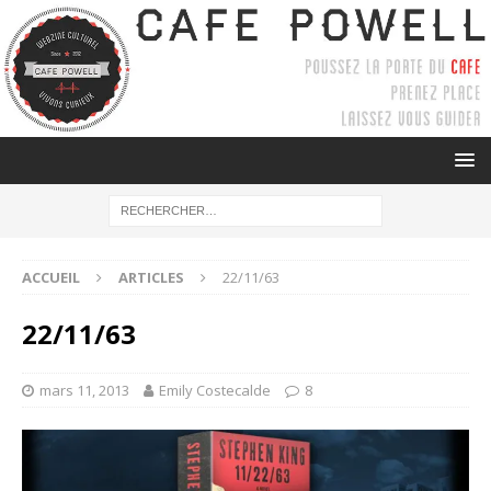
ACCUEIL
ARTICLES
22/11/63
22/11/63
mars 11, 2013
Emily Costecalde
8