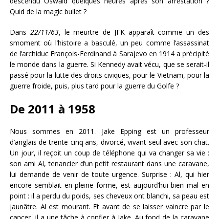
descendu Oswald quelques heures après son arrestation ?
Quid de la magic bullet ?
Dans
22/11/63
, le meurtre de JFK apparaît comme un des
smoment où l’histoire a basculé, un peu comme l’assassinat
de l’archiduc François-Ferdinand à Sarajevo en 1914 a précipité
le monde dans la guerre. Si Kennedy avait vécu, que se serait-il
passé pour la lutte des droits civiques, pour le Vietnam, pour la
guerre froide, puis, plus tard pour la guerre du Golfe ?
De 2011 à 1958
Nous sommes en 2011. Jake Epping est un professeur
d’anglais de trente-cinq ans, divorcé, vivant seul avec son chat.
Un jour, il reçoit un coup de téléphone qui va changer sa vie :
son ami Al, tenancier d’un petit restaurant dans une caravane,
lui demande de venir de toute urgence. Surprise : Al, qui hier
encore semblait en pleine forme, est aujourd’hui bien mal en
point : il a perdu du poids, ses cheveux ont blanchi, sa peau est
jaunâtre. Al est mourant. Et avant de se laisser vaincre par le
cancer, il a une tâche à confier à Jake. Au fond de la caravane