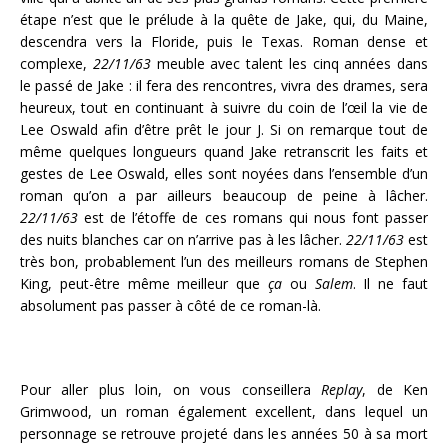
étape n’est que le prélude à la quête de Jake, qui, du Maine,
descendra vers la Floride, puis le Texas. Roman dense et
complexe,
22/11/63
meuble avec talent les cinq années dans
le passé de Jake : il fera des rencontres, vivra des drames, sera
heureux, tout en continuant à suivre du coin de l’œil la vie de
Lee Oswald afin d’être prêt le jour J. Si on remarque tout de
même quelques longueurs quand Jake retranscrit les faits et
gestes de Lee Oswald, elles sont noyées dans l’ensemble d’un
roman qu’on a par ailleurs beaucoup de peine à lâcher.
22/11/63
est de l’étoffe de ces romans qui nous font passer
des nuits blanches car on n’arrive pas à les lâcher.
22/11/63
est
très bon, probablement l’un des meilleurs romans de Stephen
King, peut-être même meilleur que
ça
ou
Salem
. Il ne faut
absolument pas passer à côté de ce roman-là.
Pour aller plus loin, on vous conseillera
Replay
, de Ken
Grimwood, un roman également excellent, dans lequel un
personnage se retrouve projeté dans les années 50 à sa mort