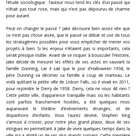
l’étude sociologique : l’auteur nous tend les clés d’un passé qui
n’était pas tout rose, mais qui n’est pas dépourvu de charme
pour autant.
Peut-on changer le passé ? Jake découvre bien assez vite que
ce n’est pas chose aisée, que le passé se débat et use de tous
les stratagèmes possibles pour vous empêcher de mener vos
projets à bien. Si les enjeux n’étaient pas si importants, cela
serait presque risible. Avant de se risquer à bousculer l’Histoire,
Jake décide de mesurer les effets de ses actes en sauvant la
famille Dunning, car il sait que le jour d’Halloween 1958, le
père Dunning va décimer sa famille à coup de marteau. Le
voilà quittant la petite ville de Lisbon Falls, où il vivait en 2011,
pour rejoindre le Derry de 1958. Derry, cela ne vous dit rien ?
Cette petite ville, d’apparence tranquille mais où les habitants
sont parfois franchement hostiles, a été quelques mois
auparavant le théâtre d’évènements étranges, et de
disparitions d’enfants. Vous l’aurez deviné, Stephen King
s’amuse à croiser, pour notre plus grand plaisir, deux de ses
intrigues en permettant à Jake de vivre quelques temps dans la
ville qui a abrité un de ses plus grands romans. Cette première