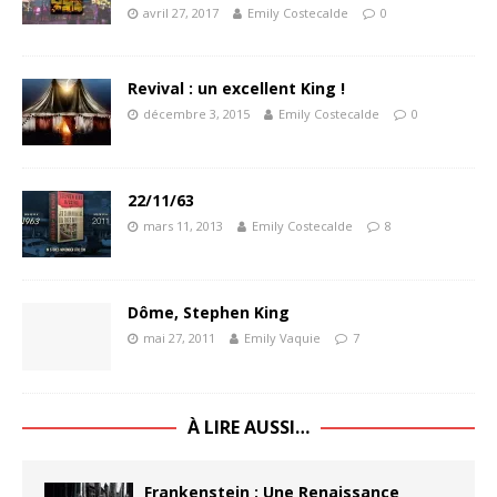
avril 27, 2017
Emily Costecalde
0
Revival : un excellent King !
décembre 3, 2015
Emily Costecalde
0
22/11/63
mars 11, 2013
Emily Costecalde
8
Dôme, Stephen King
mai 27, 2011
Emily Vaquie
7
À LIRE AUSSI…
Frankenstein : Une Renaissance