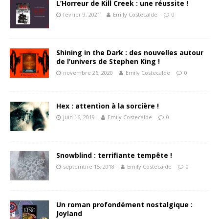
L’Horreur de Kill Creek : une réussite !
février 9, 2021
Emily Costecalde
0
Shining in the Dark : des nouvelles autour
de l’univers de Stephen King !
novembre 26, 2020
Emily Costecalde
0
Hex : attention à la sorcière !
juin 16, 2019
Emily Costecalde
0
Snowblind : terrifiante tempête !
septembre 15, 2018
Emily Costecalde
0
Un roman profondément nostalgique :
Joyland