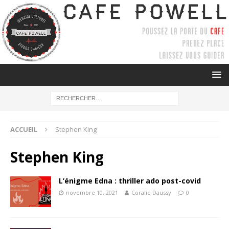
ACCUEIL
Stephen King
Stephen King
L’énigme Edna : thriller ado post-covid
novembre 10, 2021
Coralie Daussy
0