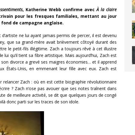
ssentiments
, Katherine Webb confirme avec
À
la claire
écrivain pour les fresques familiales, mettant au jour
ur fond de campagne anglaise.
t d’artiste ne lui ayant jamais permis de percer, il est devenu
ubrey, que sa grand-mère avait brièvement côtoyé durant des
e le petit-fils illégitime. Zach a toujours rêvé à cet illustre
lui qu’il tient sa fibre artistique. Mais aujourd’hui, Zach est
t, son divorce a grevé ses maigres économies… et il apprend
 États-Unis, en emmenant leur fille avec eux. Zach est
 relancer Zach : où en est cette biographie révolutionnaire
d’écrire ? Zach n’ose pas avouer que ses notes traînent dans
ute de meilleure activité, se dit que quelques jours de congé
ilà donc parti sur les traces de son idole.