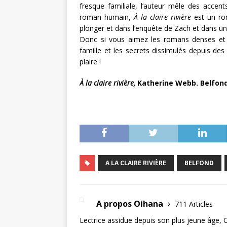
fresque familiale, l’auteur mêle des accen
roman humain,
À
la claire rivière
est un rom
plonger et dans l’enquête de Zach et dans u
Donc si vous aimez les romans denses et p
famille et les secrets dissimulés depuis des
plaire !
À
la claire rivièr
e,
Katherine Webb. Belfond,
A LA CLAIRE RIVIÈRE
BELFOND
A propos Oihana
711 Articles
Lectrice assidue depuis son plus jeune âge, 