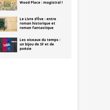
Wood Place : magistral !
Le Livre d’Ève : entre
roman historique et
roman fantastique
Les oiseaux du temps :
un bijou de SF et de
poésie