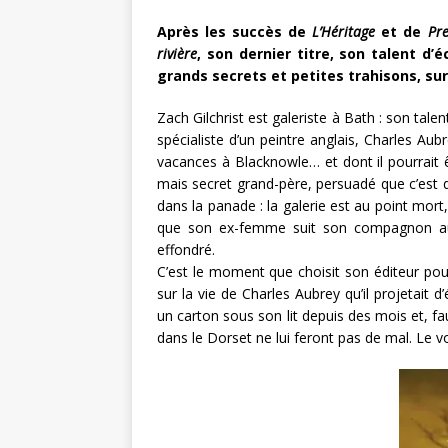
Après les succès de
L’Héritage
et de
Pre
rivière
, son dernier titre, son talent d’
grands secrets et petites trahisons, s
Zach Gilchrist est galeriste à Bath : son talen
spécialiste d’un peintre anglais, Charles A
vacances à Blacknowle… et dont il pourrait êtr
mais secret grand-père, persuadé que c’est de 
dans la panade : la galerie est au point mor
que son ex-femme suit son compagnon aux
effondré.
C’est le moment que choisit son éditeur pour
sur la vie de Charles Aubrey qu’il projetait 
un carton sous son lit depuis des mois et, fa
dans le Dorset ne lui feront pas de mal. Le vo