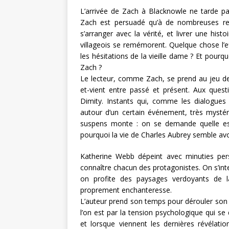
L’arrivée de Zach à Blacknowle ne tarde pas
Zach est persuadé qu’à de nombreuses repr
s’arranger avec la vérité, et livrer une hi
villageois se remémorent. Quelque chose l’ef
les hésitations de la vieille dame ? Et pourqu
Zach ?
Le lecteur, comme Zach, se prend au jeu des 
et-vient entre passé et présent. Aux ques
Dimity. Instants qui, comme les dialogues 
autour d’un certain événement, très mystéri
suspens monte : on se demande quelle est 
pourquoi la vie de Charles Aubrey semble av
Katherine Webb dépeint avec minuties per
connaître chacun des protagonistes. On s’inte
on profite des paysages verdoyants de l
proprement enchanteresse.
L’auteur prend son temps pour dérouler son i
l’on est par la tension psychologique qui 
et lorsque viennent les dernières révélati