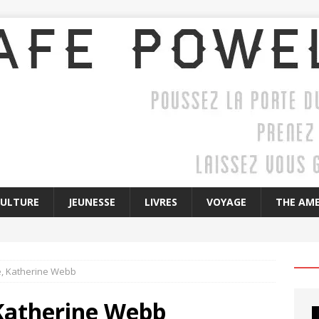
CULTURE
JEUNESSE
LIVRES
VOYAGE
THE AME
ère, Katherine Webb
, Katherine Webb