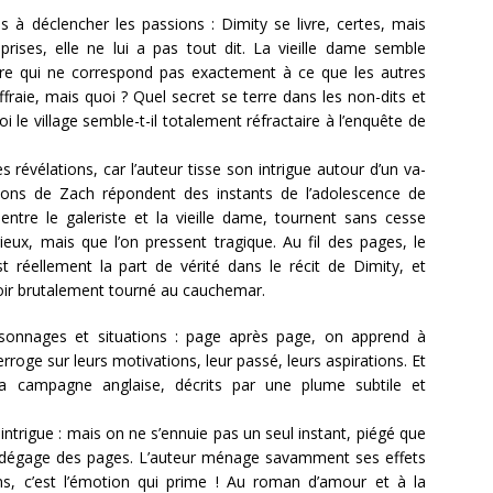
 à déclencher les passions : Dimity se livre, certes, mais
ises, elle ne lui a pas tout dit. La vieille dame semble
stoire qui ne correspond pas exactement à ce que les autres
fraie, mais quoi ? Quel secret se terre dans les non-dits et
oi le village semble-t-il totalement réfractaire à l’enquête de
révélations, car l’auteur tisse son intrigue autour d’un va-
tions de Zach répondent des instants de l’adolescence de
entre le galeriste et la vieille dame, tournent sans cesse
eux, mais que l’on pressent tragique. Au fil des pages, le
réellement la part de vérité dans le récit de Dimity, et
oir brutalement tourné au cauchemar.
sonnages et situations : page après page, on apprend à
rroge sur leurs motivations, leur passé, leurs aspirations. Et
a campagne anglaise, décrits par une plume subtile et
ntrigue : mais on ne s’ennuie pas un seul instant, piégé que
se dégage des pages. L’auteur ménage savamment ses effets
ons, c’est l’émotion qui prime ! Au roman d’amour et à la