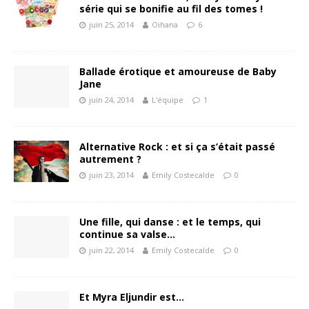
série qui se bonifie au fil des tomes !
juin 25, 2014
Oihana
6
Ballade érotique et amoureuse de Baby
Jane
juin 24, 2014
L'équipe
1
Alternative Rock : et si ça s’était passé
autrement ?
juin 23, 2014
Emily Costecalde
0
Une fille, qui danse : et le temps, qui
continue sa valse…
juin 22, 2014
Emily Costecalde
0
Et Myra Eljundir est…