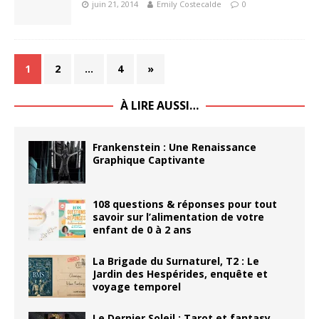
juin 21, 2014
Emily Costecalde
0
1
2
…
4
»
À LIRE AUSSI…
Frankenstein : Une Renaissance
Graphique Captivante
108 questions & réponses pour tout
savoir sur l’alimentation de votre
enfant de 0 à 2 ans
La Brigade du Surnaturel, T2 : Le
Jardin des Hespérides, enquête et
voyage temporel
Le Dernier Soleil : Tarot et fantasy