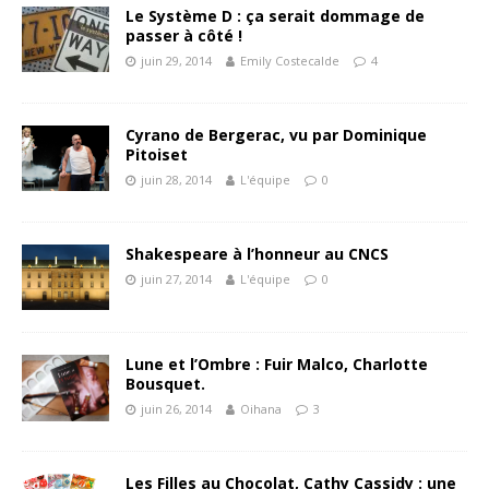
Le Système D : ça serait dommage de
passer à côté !
juin 29, 2014
Emily Costecalde
4
Cyrano de Bergerac, vu par Dominique
Pitoiset
juin 28, 2014
L'équipe
0
Shakespeare à l’honneur au CNCS
juin 27, 2014
L'équipe
0
Lune et l’Ombre : Fuir Malco, Charlotte
Bousquet.
juin 26, 2014
Oihana
3
Les Filles au Chocolat, Cathy Cassidy : une