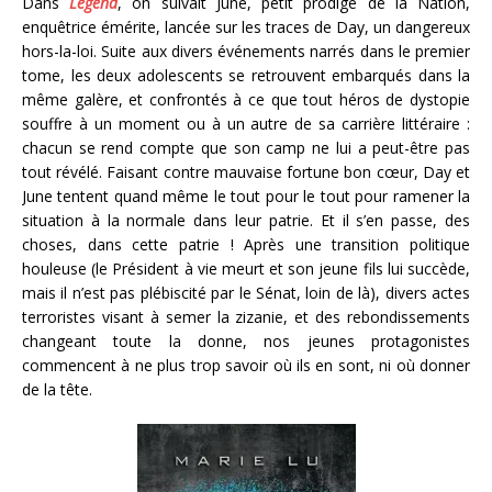
Dans
Legend
, on suivait June, petit prodige de la Nation,
enquêtrice émérite, lancée sur les traces de Day, un dangereux
hors-la-loi. Suite aux divers événements narrés dans le premier
tome, les deux adolescents se retrouvent embarqués dans la
même galère, et confrontés à ce que tout héros de dystopie
souffre à un moment ou à un autre de sa carrière littéraire :
chacun se rend compte que son camp ne lui a peut-être pas
tout révélé. Faisant contre mauvaise fortune bon cœur, Day et
June tentent quand même le tout pour le tout pour ramener la
situation à la normale dans leur patrie. Et il s’en passe, des
choses, dans cette patrie ! Après une transition politique
houleuse (le Président à vie meurt et son jeune fils lui succède,
mais il n’est pas plébiscité par le Sénat, loin de là), divers actes
terroristes visant à semer la zizanie, et des rebondissements
changeant toute la donne, nos jeunes protagonistes
commencent à ne plus trop savoir où ils en sont, ni où donner
de la tête.