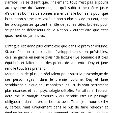
s’arrête), ils se disent que, finalement, tout n’est pas si pourri
au royaume du Danemark, et qu’il suffirait peut-être juste
d’aider les bonnes personnes à aller dans le bon sens pour que
la situation s’améliore. Voilà un pari audacieux de l’auteur, dont
les protagonistes quittent le rôle de jeunes têtes-brûlées pour
se poser en défenseurs de la Nation – autant dire que c’est
quasiment du jamais-vu.
L’intrigue est donc plus complexe que dans le premier volume.
Si, passé un certain point, les développements sont prévisibles,
cela ne gâche en rien le plaisir de lecture ! Le scénario est très
équilibré, et l’alternance des points de vue entre Day et June
rend le tout très prenant.
Marie Lu a, de plus, un réel talent pour saisir la psychologie de
ses personnages : dans le premier volume, Day et June
semblaient quelque peu monolithiques. Ici, ils sont nettement
plus nuancés et leur psychologie s’étoffe. Par ailleurs, l’auteur
détourne le triangle amoureux qui semble être un passage
obligatoire, dans la production actuelle. Triangle amoureux il y
a, certes, mais uniquement dans le but de faire réfléchir et
évoluer les personnages, qui prennent, alors, du recul sur leur