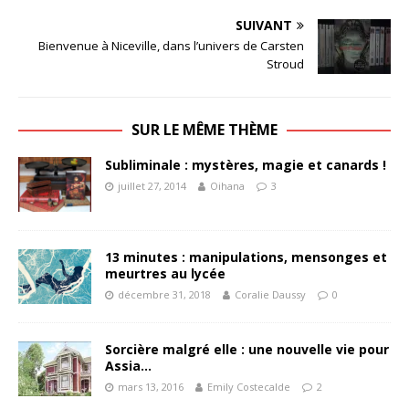
SUIVANT
Bienvenue à Niceville, dans l’univers de Carsten
Stroud
SUR LE MÊME THÈME
Subliminale : mystères, magie et canards !
juillet 27, 2014
Oihana
3
13 minutes : manipulations, mensonges et
meurtres au lycée
décembre 31, 2018
Coralie Daussy
0
Sorcière malgré elle : une nouvelle vie pour
Assia…
mars 13, 2016
Emily Costecalde
2