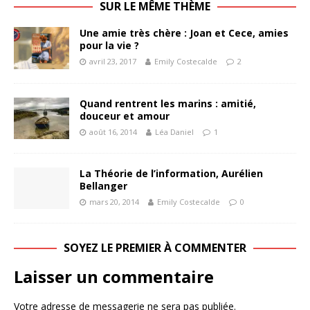
SUR LE MÊME THÈME
Une amie très chère : Joan et Cece, amies
pour la vie ?
avril 23, 2017
Emily Costecalde
2
Quand rentrent les marins : amitié,
douceur et amour
août 16, 2014
Léa Daniel
1
La Théorie de l’information, Aurélien
Bellanger
mars 20, 2014
Emily Costecalde
0
SOYEZ LE PREMIER À COMMENTER
Laisser un commentaire
Votre adresse de messagerie ne sera pas publiée.