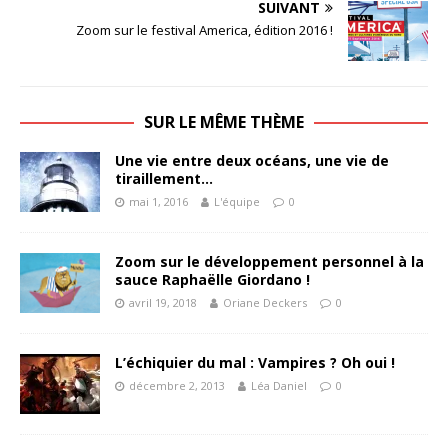
SUIVANT
Zoom sur le festival America, édition 2016 !
SUR LE MÊME THÈME
Une vie entre deux océans, une vie de
tiraillement…
mai 1, 2016
L'équipe
0
Zoom sur le développement personnel à la
sauce Raphaëlle Giordano !
avril 19, 2018
Oriane Deckers
0
L’échiquier du mal : Vampires ? Oh oui !
décembre 2, 2013
Léa Daniel
0