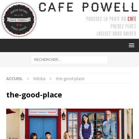
ACCUEIL
Média
the-good-place
the-good-place