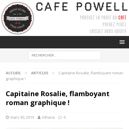
ACCUEIL
ARTICLES
Capitaine Rosalie, flamboyant roman
graphique !
Capitaine Rosalie, flamboyant
roman graphique !
mars 30, 2019
Oihana
0