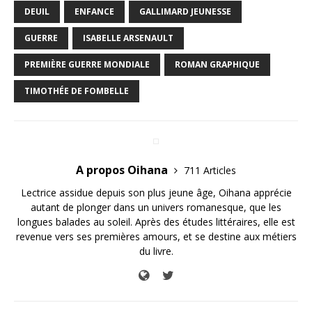
DEUIL
ENFANCE
GALLIMARD JEUNESSE
GUERRE
ISABELLE ARSENAULT
PREMIÈRE GUERRE MONDIALE
ROMAN GRAPHIQUE
TIMOTHÉE DE FOMBELLE
A propos Oihana
711 Articles
Lectrice assidue depuis son plus jeune âge, Oihana apprécie
autant de plonger dans un univers romanesque, que les
longues balades au soleil. Après des études littéraires, elle est
revenue vers ses premières amours, et se destine aux métiers
du livre.