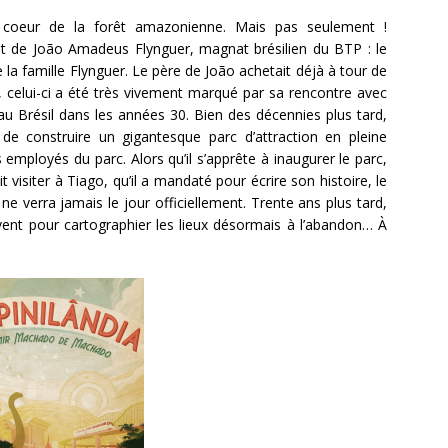
in coeur de la forêt amazonienne. Mais pas seulement !
ojet de João Amadeus Flynguer, magnat brésilien du BTP : le
la famille Flynguer. Le père de João achetait déjà à tour de
 celui-ci a été très vivement marqué par sa rencontre avec
u Brésil dans les années 30. Bien des décennies plus tard,
e construire un gigantesque parc d’attraction en pleine
 employés du parc. Alors qu’il s’apprête à inaugurer le parc,
fait visiter à Tiago, qu’il a mandaté pour écrire son histoire, le
 ne verra jamais le jour officiellement. Trente ans plus tard,
vent pour cartographier les lieux désormais à l’abandon… À