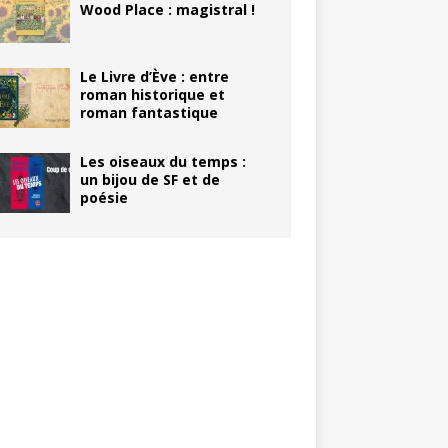
Wood Place : magistral !
Le Livre d’Ève : entre
roman historique et
roman fantastique
Les oiseaux du temps :
un bijou de SF et de
poésie