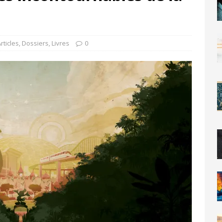
rticles
,
Dossiers
,
Livres
0