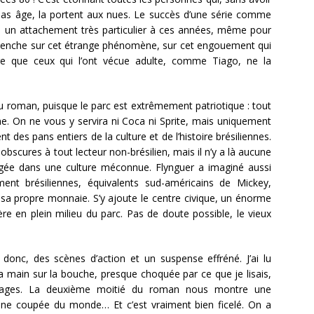
bas âge, la portent aux nues. Le succès d’une série comme
a un attachement très particulier à ces années, même pour
penche sur cet étrange phénomène, sur cet engouement qui
ge que ceux qui l’ont vécue adulte, comme Tiago, ne la
u roman, puisque le parc est extrêmement patriotique : tout
nne. On ne vous y servira ni Coca ni Sprite, mais uniquement
t des pans entiers de la culture et de l’histoire brésiliennes.
scures à tout lecteur non-brésilien, mais il n’y a là aucune
ngée dans une culture méconnue. Flynguer a imaginé aussi
t brésiliennes, équivalents sud-américains de Mickey,
sa propre monnaie. S’y ajoute le centre civique, un énorme
ère en plein milieu du parc. Pas de doute possible, le vieux
donc, des scènes d’action et un suspense effréné. J’ai lu
 main sur la bouche, presque choquée par ce que je lisais,
nnages. La deuxième moitié du roman nous montre une
nne coupée du monde… Et c’est vraiment bien ficelé. On a