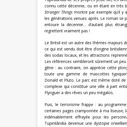
connu cette décennie, ou en étant en très 
Stranger Things
montre par exemple qu’il y 
les générations venues après. Le roman se 
entoure la décennie… d’autant plus étran
regrettent vraiment pas !
Le Brésil est un autre des thèmes majeurs d
ce qui est vendu doit être d’origine brésilie
des sodas locaux, et les attractions reprennen
Les références sembleront sûrement un peu ob
gêne : au contraire, on apprécie cette plo
toute une gamme de mascottes typiquemen
Donald et Pluto. Le parc est même doté de 
complexe qui constitue une ville à part enti
Flynguer a des rêves un peu mégalos.
Puis, le terrorisme frappe : au programme 
certaines pages cramponnée à ma liseuse, la
indéniablement effrayée pour les perso
Tupinilândia devenue une dystopie orwellie