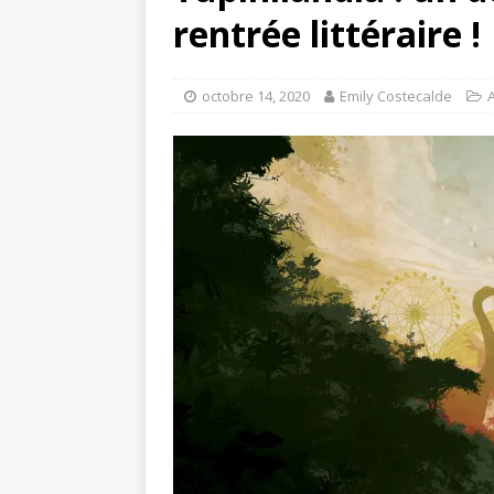
rentrée littéraire !
octobre 14, 2020
Emily Costecalde
A