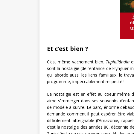
Et c’est bien ?
C’est même vachement bien.
Tupinilândia
es
sont la nostalgie (de l’enfance de Flynguer m
qui aborde aussi les liens familiaux, le trav
programme, impeccablement respecté !
La nostalgie est en effet au coeur même du 
aime s’immerger dans ses souvenirs d’enfan
de modèle à suivre. Le parc, énorme débauche
demande comment il peut espérer être viabl
difficilement atteignable (l’Amazonie, rappe
c’est la nostalgie des années 80, décennie de
Tupinilândia de ses propres yeux. Ah, les ann