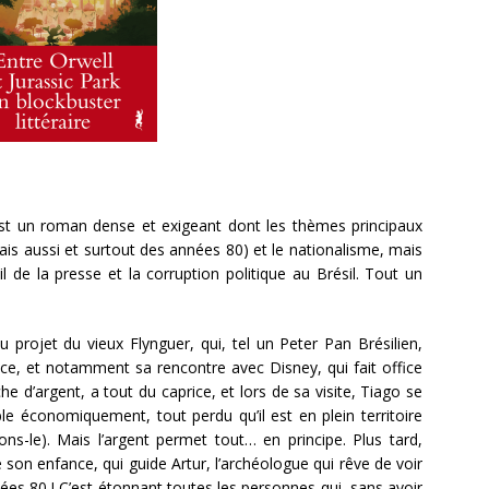
t un roman dense et exigeant dont les thèmes principaux
ais aussi et surtout des années 80) et le nationalisme, mais
ail de la presse et la corruption politique au Brésil. Tout un
projet du vieux Flynguer, qui, tel un Peter Pan Brésilien,
ce, et notamment sa rencontre avec Disney, qui fait office
 d’argent, a tout du caprice, et lors de sa visite, Tiago se
e économiquement, tout perdu qu’il est en plein territoire
lons-le). Mais l’argent permet tout… en principe. Plus tard,
 son enfance, qui guide Artur, l’archéologue qui rêve de voir
ées 80 ! C’est étonnant toutes les personnes qui, sans avoir