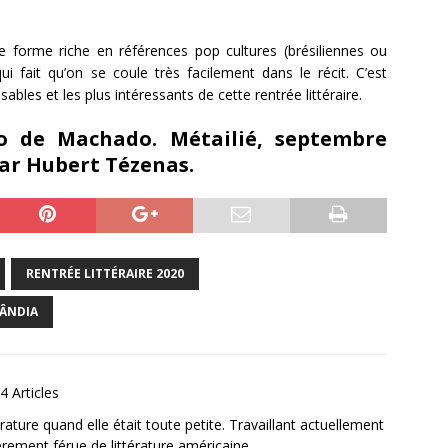
e forme riche en références pop cultures (brésiliennes ou
ui fait qu’on se coule très facilement dans le récit. C’est
bles et les plus intéressants de cette rentrée littéraire.
o de Machado. Métailié, septembre
par Hubert Tézenas.
RENTRÉE LITTÉRAIRE 2020
LÂNDIA
4 Articles
ature quand elle était toute petite. Travaillant actuellement
ièrement férue de littérature américaine.