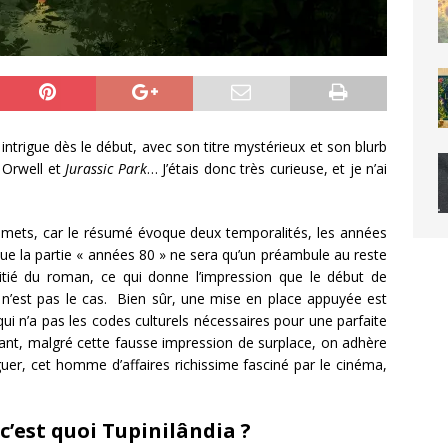
rigue dès le début, avec son titre mystérieux et son blurb
 Orwell et
Jurassic Park
… J’étais donc très curieuse, et je n’ai
admets, car le résumé évoque deux temporalités, les années
t que la partie « années 80 » ne sera qu’un préambule au reste
 moitié du roman, ce qui donne l’impression que le début de
, ce n’est pas le cas. Bien sûr, une mise en place appuyée est
qui n’a pas les codes culturels nécessaires pour une parfaite
ant, malgré cette fausse impression de surplace, on adhère
guer, cet homme d’affaires richissime fasciné par le cinéma,
 c’est quoi Tupinilândia ?