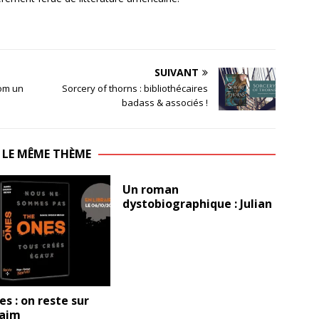
SUIVANT
oom un
Sorcery of thorns : bibliothécaires
badass & associés !
 LE MÊME THÈME
Un roman
dystobiographique : Julian
s : on reste sur
faim