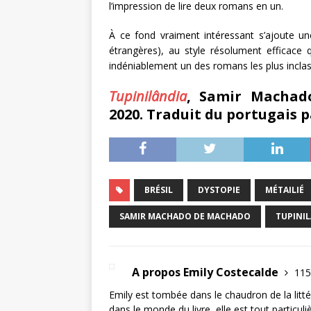
l’impression de lire deux romans en un.
À ce fond vraiment intéressant s’ajoute un
étrangères), au style résolument efficace q
indéniablement un des romans les plus inclassa
Tupinilândia
, Samir Machad
2020. Traduit du portugais 
BRÉSIL
DYSTOPIE
MÉTAILIÉ
SAMIR MACHADO DE MACHADO
TUPINI
A propos Emily Costecalde
115
Emily est tombée dans le chaudron de la littér
dans le monde du livre, elle est tout particul