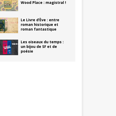
Wood Place : magistral !
Le Livre d’Ève : entre
roman historique et
roman fantastique
Les oiseaux du temps :
un bijou de SF et de
poésie