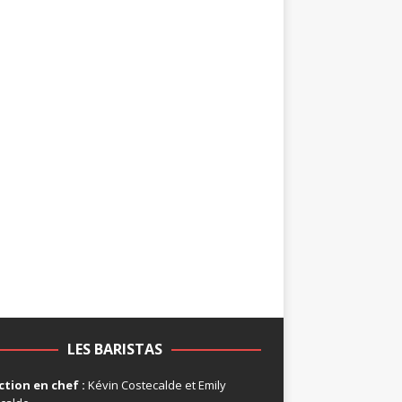
LES BARISTAS
tion en chef :
Kévin Costecalde et Emily