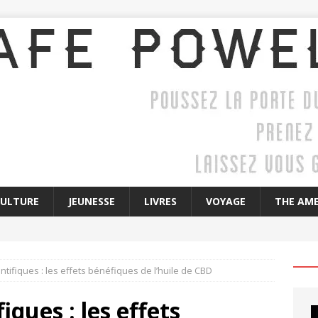
CULTURE
JEUNESSE
LIVRES
VOYAGE
THE AME
tifiques : les effets bénéfiques de l’huile de CBD
iques : les effets