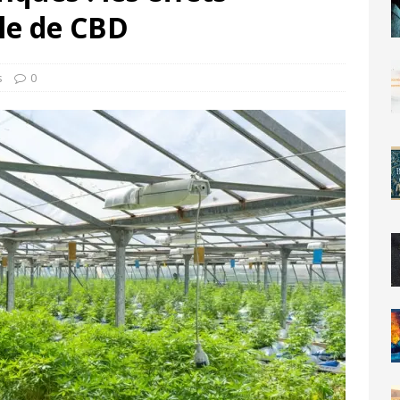
ile de CBD
s
0