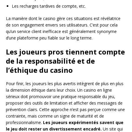
Les recharges tardives de compte, etc.
La manière dont le casino gère ces situations est révélatrice
de son engagement envers ses utilisateurs. C’est pour cela
qu’un service client inefficace est généralement synonyme
d’une plateforme peu fiable sur le long terme.
Les joueurs pros tiennent compte
de la responsabilité et de
l’éthique du casino
Pour finir, les joueurs les plus avertis intègrent de plus en plus
la dimension éthique dans leur choix. Un casino en ligne
sérieux doit promouvoir une pratique responsable du jeu,
proposer des outils de limitation et afficher des messages de
prévention clairs. Cette approche n’est pas perçue comme une
contrainte, mais comme un signe de maturité et de
professionnalisme.
Les joueurs expérimentés savent que
le jeu doit rester un divertissement encadré.
Un site qui