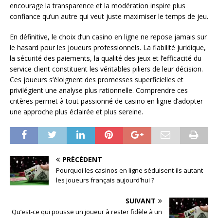
encourage la transparence et la modération inspire plus
confiance qu’un autre qui veut juste maximiser le temps de jeu.
En définitive, le choix d’un casino en ligne ne repose jamais sur
le hasard pour les joueurs professionnels. La fiabilité juridique,
la sécurité des paiements, la qualité des jeux et l’efficacité du
service client constituent les véritables piliers de leur décision.
Ces joueurs s’éloignent des promesses superficielles et
privilégient une analyse plus rationnelle. Comprendre ces
critères permet à tout passionné de casino en ligne d’adopter
une approche plus éclairée et plus sereine.
PRÉCÉDENT
Pourquoi les casinos en ligne séduisent-ils autant
les joueurs français aujourd’hui ?
SUIVANT
Qu’est-ce qui pousse un joueur à rester fidèle à un