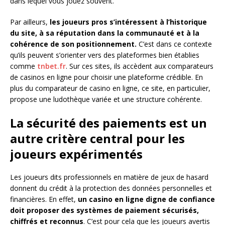
dans lequel vous jouez souvent.
Par ailleurs,
les joueurs pros s’intéressent à l’historique
du site, à sa réputation dans la communauté et à la
cohérence de son positionnement.
C’est dans ce contexte
qu’ils peuvent s’orienter vers des plateformes bien établies
comme
tnbet.fr
. Sur ces sites, ils accèdent aux comparateurs
de casinos en ligne pour choisir une plateforme crédible. En
plus du comparateur de casino en ligne, ce site, en particulier,
propose une ludothèque variée et une structure cohérente.
La sécurité des paiements est un
autre critère central pour les
joueurs expérimentés
Les joueurs dits professionnels en matière de jeux de hasard
donnent du crédit à la protection des données personnelles et
financières. En effet,
un casino en ligne digne de confiance
doit proposer des systèmes de paiement sécurisés,
chiffrés et reconnus
. C’est pour cela que les joueurs avertis