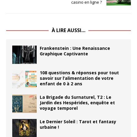
casino en ligne ?
À LIRE AUSSI…
Frankenstein : Une Renaissance
Graphique Captivante
108 questions & réponses pour tout
savoir sur l’alimentation de votre
enfant de 0 à 2 ans
La Brigade du Surnaturel, T2 : Le
Jardin des Hespérides, enquête et
voyage temporel
Le Dernier Soleil : Tarot et fantasy
urbaine !