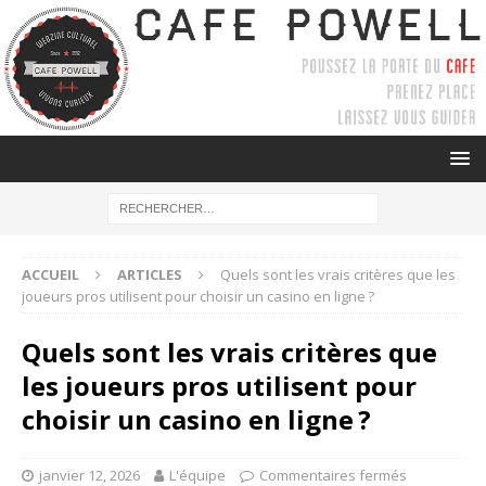
ACCUEIL
ARTICLES
Quels sont les vrais critères que les
joueurs pros utilisent pour choisir un casino en ligne ?
Quels sont les vrais critères que
les joueurs pros utilisent pour
choisir un casino en ligne ?
janvier 12, 2026
L'équipe
Commentaires fermés