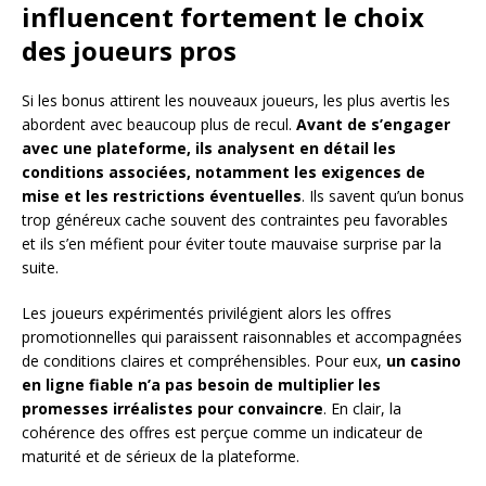
influencent fortement le choix
des joueurs pros
Si les bonus attirent les nouveaux joueurs, les plus avertis les
abordent avec beaucoup plus de recul.
Avant de s’engager
avec une plateforme, ils analysent en détail les
conditions associées, notamment les exigences de
mise et les restrictions éventuelles
. Ils savent qu’un bonus
trop généreux cache souvent des contraintes peu favorables
et ils s’en méfient pour éviter toute mauvaise surprise par la
suite.
Les joueurs expérimentés privilégient alors les offres
promotionnelles qui paraissent raisonnables et accompagnées
de conditions claires et compréhensibles. Pour eux,
un casino
en ligne fiable n’a pas besoin de multiplier les
promesses irréalistes pour convaincre
. En clair, la
cohérence des offres est perçue comme un indicateur de
maturité et de sérieux de la plateforme.