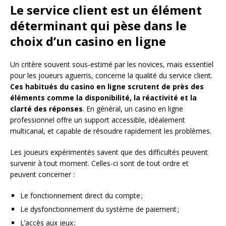
Le service client est un élément
déterminant qui pèse dans le
choix d’un casino en ligne
Un critère souvent sous-estimé par les novices, mais essentiel
pour les joueurs aguerris, concerne la qualité du service client.
Ces habitués du casino en ligne scrutent de près des
éléments comme la disponibilité, la réactivité et la
clarté des réponses
. En général, un casino en ligne
professionnel offre un support accessible, idéalement
multicanal, et capable de résoudre rapidement les problèmes.
Les joueurs expérimentés savent que des difficultés peuvent
survenir à tout moment. Celles-ci sont de tout ordre et
peuvent concerner :
Le fonctionnement direct du compte ;
Le dysfonctionnement du système de paiement ;
L’accès aux jeux ;