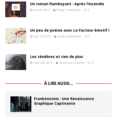
Un roman flamboyant : Après l’incendie
avril 8, 2017
Emily Costecalde
0
Un peu de poésie avec Le Facteur émotif !
juin 15, 2015
Emily Costecalde
0
Les ténèbres et rien de plus
mars 26, 2015
Severine Le Burel
0
À LIRE AUSSI…
Frankenstein : Une Renaissance
Graphique Captivante