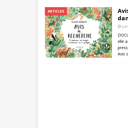
Avi
ARTICLES
dan
jui
DOCUM
elle 
press
Avis 