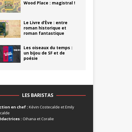
Wood Place : magistral !
Le Livre d’Ève : entre
roman historique et
roman fantastique
Les oiseaux du temps :
un bijou de SF et de
poésie
LES BARISTAS
tion en chef :
Kévin Costecalde et Emily
calde
édactrices :
Oihana et Coralie