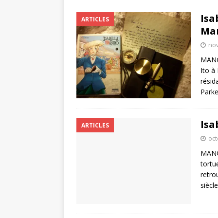
Isa
ARTICLES
Mar
no
MANGA
Ito à
résid
Parke
Isa
ARTICLES
oct
MANGA
tortue
retro
siècle