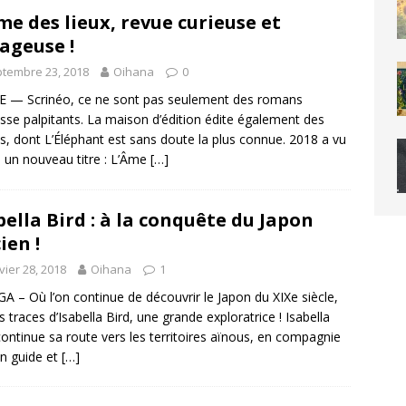
me des lieux, revue curieuse et
ageuse !
tembre 23, 2018
Oihana
0
 — Scrinéo, ce ne sont pas seulement des romans
sse palpitants. La maison d’édition édite également des
s, dont L’Éléphant est sans doute la plus connue. 2018 a vu
e un nouveau titre : L’Âme
[…]
bella Bird : à la conquête du Japon
ien !
vier 28, 2018
Oihana
1
 – Où l’on continue de découvrir le Japon du XIXe siècle,
es traces d’Isabella Bird, une grande exploratrice ! Isabella
continue sa route vers les territoires aïnous, en compagnie
n guide et
[…]