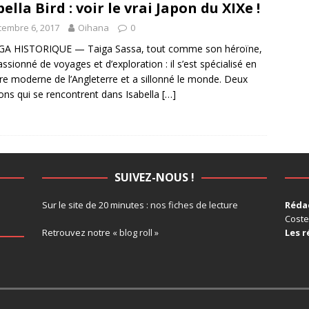
bella Bird : voir le vrai Japon du XIXe !
embre 6, 2017
Oihana
0
A HISTORIQUE — Taiga Sassa, tout comme son héroïne,
assionné de voyages et d’exploration : il s’est spécialisé en
ire moderne de l’Angleterre et a sillonné le monde. Deux
ons qui se rencontrent dans Isabella
[…]
SUIVEZ-NOUS !
Sur le site de 20 minutes :
nos fiches de lecture
Rédac
Coste
Retrouvez notre
« blog roll »
Les r