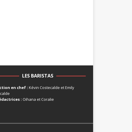
LES BARISTAS
tion en chef :
Kévin Costecalde et Emily
calde
édactrices :
Oihana et Coralie