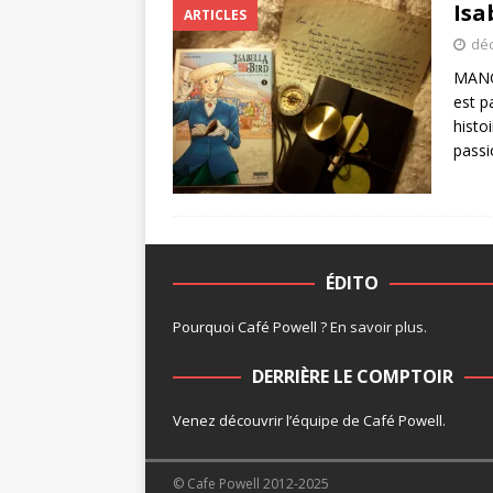
Isa
ARTICLES
déc
MANG
est p
histo
passi
ÉDITO
Pourquoi Café Powell ?
En savoir plus
.
DERRIÈRE LE COMPTOIR
Venez découvrir l’
équipe
de Café Powell.
© Cafe Powell 2012-2025