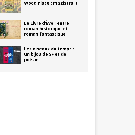
Wood Place : magistral !
Le Livre d’Ève : entre
roman historique et
roman fantastique
Les oiseaux du temps :
un bijou de SF et de
poésie