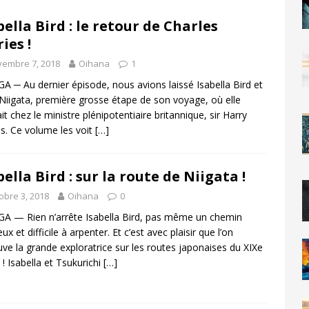
bella Bird : le retour de Charles
ies !
vembre 7, 2018
Oihana
1
 ─ Au dernier épisode, nous avions laissé Isabella Bird et
 Niigata, première grosse étape de son voyage, où elle
ait chez le ministre plénipotentiaire britannique, sir Harry
s. Ce volume les voit
[…]
bella Bird : sur la route de Niigata !
obre 3, 2018
Oihana
0
 — Rien n’arrête Isabella Bird, pas même un chemin
ux et difficile à arpenter. Et c’est avec plaisir que l’on
uve la grande exploratrice sur les routes japonaises du XIXe
 ! Isabella et Tsukurichi
[…]