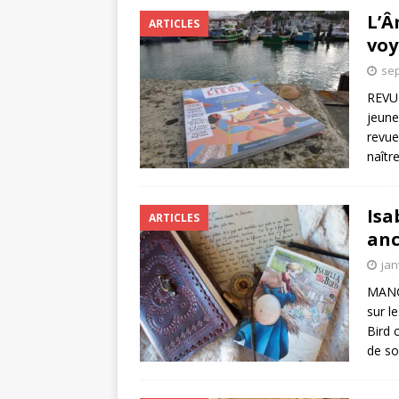
L’Â
ARTICLES
voy
sep
REVUE
jeune
revue
naîtr
Isa
ARTICLES
anc
jan
MANGA
sur l
Bird 
de so