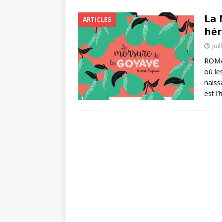
La 
ARTICLES
hér
jui
ROMAN
où le
naiss
est l’