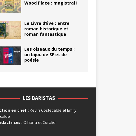
Wood Place : magistral !
Le Livre d’Ève : entre
roman historique et
roman fantastique
Les oiseaux du temps :
un bijou de SF et de
poésie
LES BARISTAS
tion en chef :
Kévin Costecalde et Emily
calde
édactrices :
Oihana et Coralie