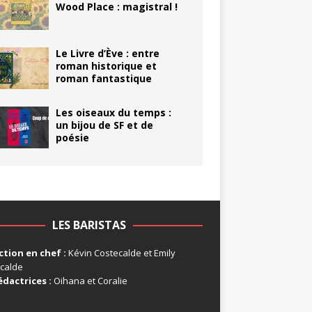
Wood Place : magistral !
Le Livre d’Ève : entre
roman historique et
roman fantastique
Les oiseaux du temps :
un bijou de SF et de
poésie
LES BARISTAS
tion en chef :
Kévin Costecalde et Emily
calde
édactrices :
Oihana et Coralie