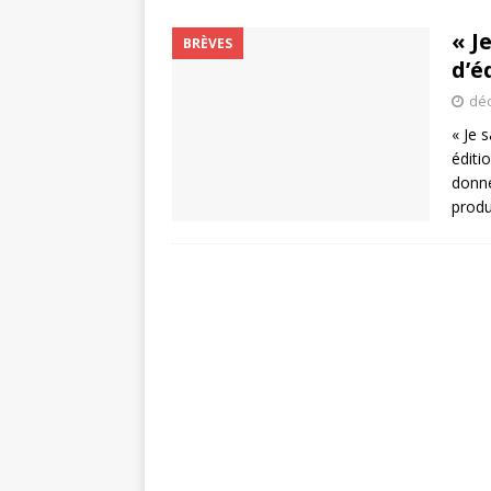
« J
BRÈVES
d’é
déc
« Je 
éditi
donne
produ