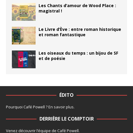
Les Chants d’amour de Wood Place :
magistral !
Le Livre d’Ève : entre roman historique
et roman fantastique
Les oiseaux du temps : un bijou de SF
et de poésie
ÉDITO
Pourquoi Café Powell ?
En savoir plus
.
DERRIÈRE LE COMPTOIR
Venez découvrir l’
équipe
de Café Powell.