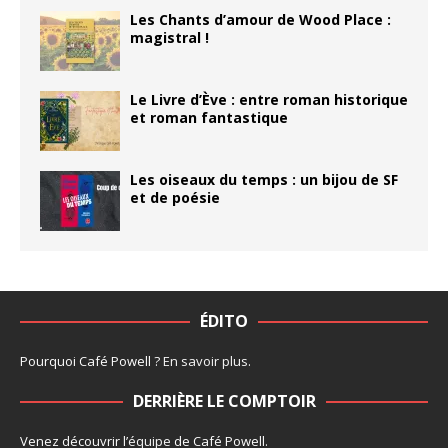
Les Chants d’amour de Wood Place :
magistral !
Le Livre d’Ève : entre roman historique
et roman fantastique
Les oiseaux du temps : un bijou de SF
et de poésie
ÉDITO
Pourquoi Café Powell ?
En savoir plus
.
DERRIÈRE LE COMPTOIR
Venez découvrir l’
équipe
de Café Powell.