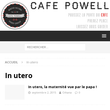
ACCUEIL
In utero
In utero
In utero, la maternité vue par le papa !
septembre 2, 2015
Oihana
0