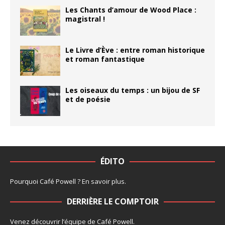
Les Chants d’amour de Wood Place :
magistral !
Le Livre d’Ève : entre roman historique
et roman fantastique
Les oiseaux du temps : un bijou de SF
et de poésie
ÉDITO
Pourquoi Café Powell ?
En savoir plus
.
DERRIÈRE LE COMPTOIR
Venez découvrir l’
équipe
de Café Powell.