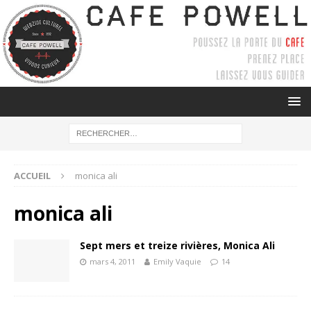
ACCUEIL
monica ali
monica ali
Sept mers et treize rivières, Monica Ali
mars 4, 2011
Emily Vaquie
14