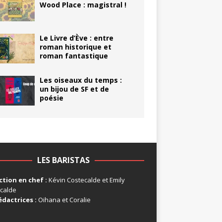
Wood Place : magistral !
Le Livre d’Ève : entre
roman historique et
roman fantastique
Les oiseaux du temps :
un bijou de SF et de
poésie
LES BARISTAS
tion en chef :
Kévin Costecalde et Emily
calde
édactrices :
Oihana et Coralie