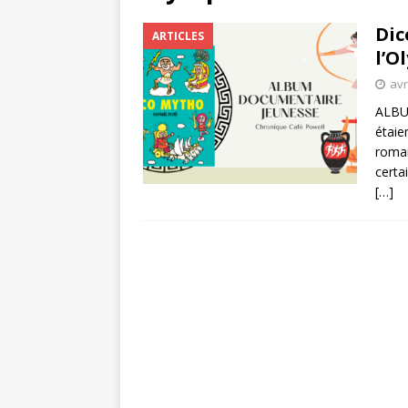
Dic
ARTICLES
l’O
avr
ALBU
étaie
romai
certa
[…]