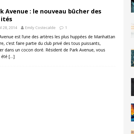
k Avenue : le nouveau bûcher des
ités
il 28, 2014
Emily Costecalde
1
Avenue est l’une des artères les plus huppées de Manhattan
vre, c’est faire partie du club privé des tous puissants,
er dans un cocon doré. Résident de Park Avenue, vous
z été
[…]