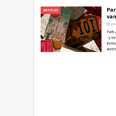
Par
ARTICLES
van
avr
Park 
: y vi
évolu
aure