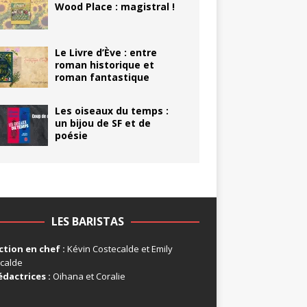
Wood Place : magistral !
Le Livre d’Ève : entre
roman historique et
roman fantastique
Les oiseaux du temps :
un bijou de SF et de
poésie
LES BARISTAS
tion en chef :
Kévin Costecalde et Emily
calde
édactrices :
Oihana et Coralie