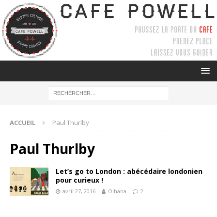
ACCUEIL
Paul Thurlby
Paul Thurlby
Let’s go to London : abécédaire londonien
pour curieux !
avril 27, 2016
Oihana
2