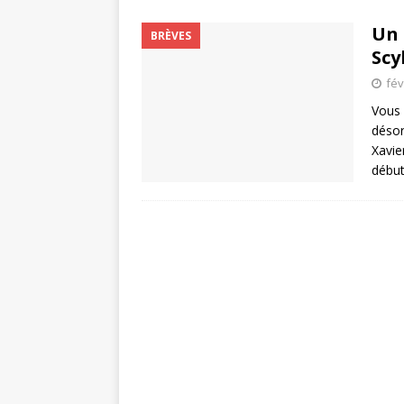
Un 
BRÈVES
Scyl
fév
Vous 
désor
Xavie
début