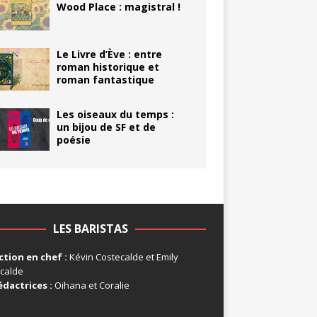
Wood Place : magistral !
Le Livre d’Ève : entre
roman historique et
roman fantastique
Les oiseaux du temps :
un bijou de SF et de
poésie
LES BARISTAS
tion en chef :
Kévin Costecalde et Emily
calde
édactrices :
Oihana et Coralie