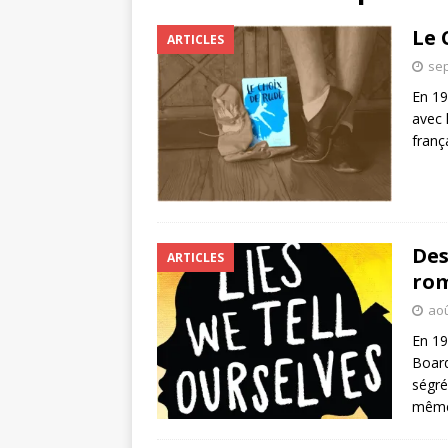
Le 
ARTICLES
sep
En 19
avec 
franç
Des
ARTICLES
rom
aoû
En 19
Board
ségré
même