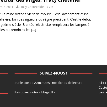
s 7, 2011
Emily Costecalde
6
: La reine Victoria vient de mourir. C’est l’avènement d’une
lle ère, loin des rigueurs du règne précédent. C’est le début
ngtième siècle. Bientôt l’électricité remplacera les lampes à
, les automobiles les
[…]
SUIVEZ-NOUS !
Sur le site de 20 minutes :
nos fiches de lecture
Rédac
Coste
Retrouvez notre
« blog roll »
Les r