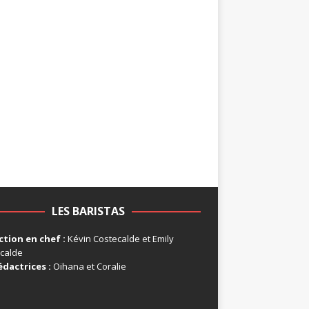
LES BARISTAS
tion en chef :
Kévin Costecalde et Emily
calde
édactrices :
Oihana et Coralie