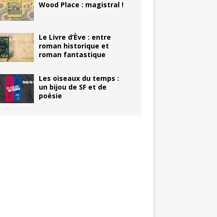
Wood Place : magistral !
Le Livre d’Ève : entre
roman historique et
roman fantastique
Les oiseaux du temps :
un bijou de SF et de
poésie