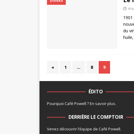
DIVERS
mar
1901 
nouve
du vi
huile
«
1
…
8
9
ÉDITO
Pourquoi Café Powell ?
En savoir plus
.
DERRIÈRE LE COMPTOIR
Venez découvrir l’
équipe
de Café Powell.