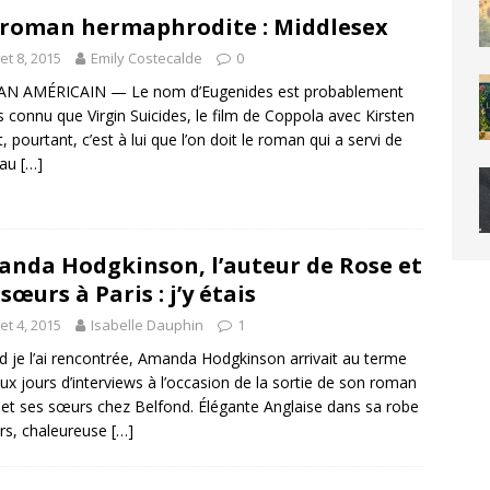
roman hermaphrodite : Middlesex
llet 8, 2015
Emily Costecalde
0
N AMÉRICAIN — Le nom d’Eugenides est probablement
 connu que Virgin Suicides, le film de Coppola avec Kirsten
, pourtant, c’est à lui que l’on doit le roman qui a servi de
 au
[…]
nda Hodgkinson, l’auteur de Rose et
 sœurs à Paris : j’y étais
llet 4, 2015
Isabelle Dauphin
1
 je l’ai rencontrée, Amanda Hodgkinson arrivait au terme
ux jours d’interviews à l’occasion de la sortie de son roman
et ses sœurs chez Belfond. Élégante Anglaise dans sa robe
urs, chaleureuse
[…]