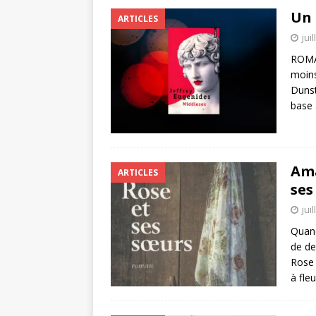
Un 
ARTICLES
jui
ROMA
moins
Dunst
base
Ama
ARTICLES
ses
jui
Quand
de de
Rose 
à fle