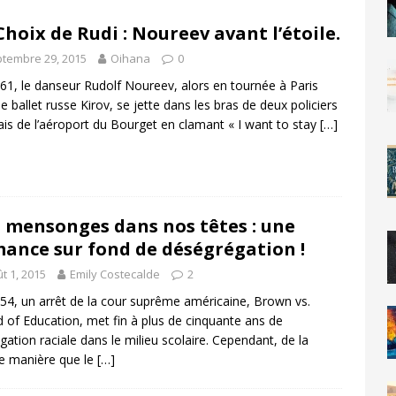
Choix de Rudi : Noureev avant l’étoile.
tembre 29, 2015
Oihana
0
61, le danseur Rudolf Noureev, alors en tournée à Paris
le ballet russe Kirov, se jette dans les bras de deux policiers
ais de l’aéroport du Bourget en clamant « I want to stay
[…]
 mensonges dans nos têtes : une
ance sur fond de déségrégation !
t 1, 2015
Emily Costecalde
2
54, un arrêt de la cour suprême américaine, Brown vs.
 of Education, met fin à plus de cinquante ans de
gation raciale dans le milieu scolaire. Cependant, de la
 manière que le
[…]