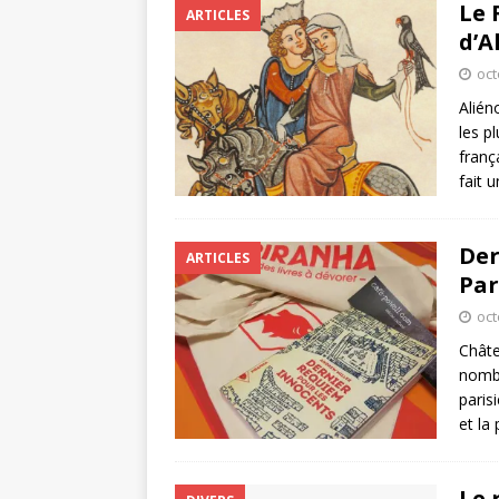
Le 
ARTICLES
d’A
oct
Alién
les p
franç
fait 
Der
ARTICLES
Par
oct
Châte
nombr
paris
et la
Le 