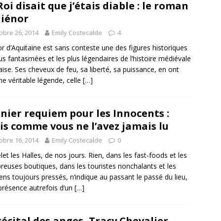
Roi disait que j’étais diable : le roman
liénor
obre 26, 2014
Emily Costecalde
4
or d’Aquitaine est sans conteste une des figures historiques
lus fantasmées et les plus légendaires de l’histoire médiévale
aise. Ses cheveux de feu, sa liberté, sa puissance, en ont
une véritable légende, celle
[…]
nier requiem pour les Innocents :
is comme vous ne l’avez jamais lu
obre 16, 2014
Emily Costecalde
0
let les Halles, de nos jours. Rien, dans les fast-foods et les
euses boutiques, dans les touristes nonchalants et les
iens toujours pressés, n’indique au passant le passé du lieu,
 présence autrefois d’un
[…]
récital des anges, Tracy Chevalier