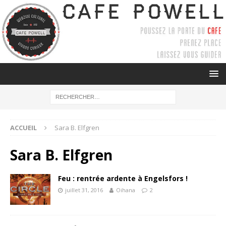
ACCUEIL
Sara B. Elfgren
Sara B. Elfgren
Feu : rentrée ardente à Engelsfors !
juillet 31, 2016
Oihana
2