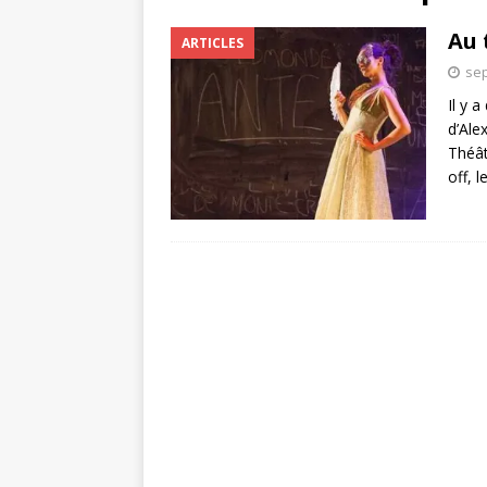
Au 
ARTICLES
sep
Il y 
d’Ale
Théât
off, l