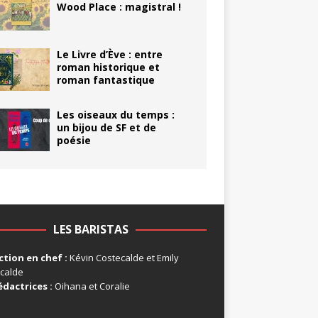
Wood Place : magistral !
Le Livre d’Ève : entre
roman historique et
roman fantastique
Les oiseaux du temps :
un bijou de SF et de
poésie
LES BARISTAS
tion en chef :
Kévin Costecalde et Emily
calde
édactrices :
Oihana et Coralie