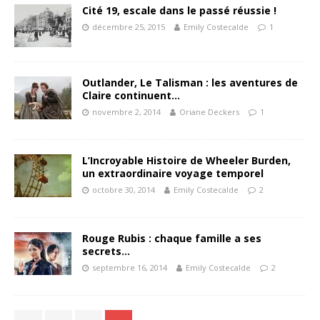
Cité 19, escale dans le passé réussie !
décembre 25, 2015
Emily Costecalde
1
Outlander, Le Talisman : les aventures de
Claire continuent…
novembre 2, 2014
Oriane Deckers
1
L’Incroyable Histoire de Wheeler Burden,
un extraordinaire voyage temporel
octobre 30, 2014
Emily Costecalde
2
Rouge Rubis : chaque famille a ses
secrets…
septembre 16, 2014
Emily Costecalde
2