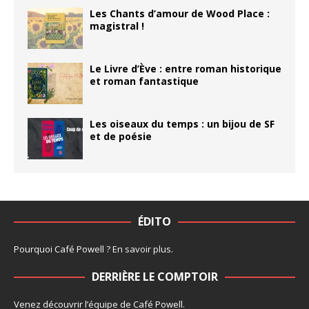
Les Chants d’amour de Wood Place :
magistral !
Le Livre d’Ève : entre roman historique
et roman fantastique
Les oiseaux du temps : un bijou de SF
et de poésie
ÉDITO
Pourquoi Café Powell ?
En savoir plus
.
DERRIÈRE LE COMPTOIR
Venez découvrir l’
équipe
de Café Powell.