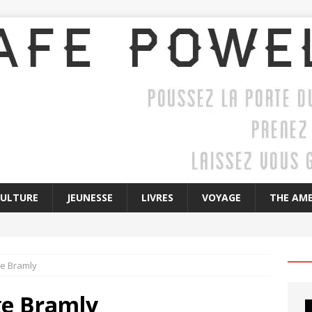
CULTURE
JEUNESSE
LIVRES
VOYAGE
THE AME
ge Bramly
ge Bramly