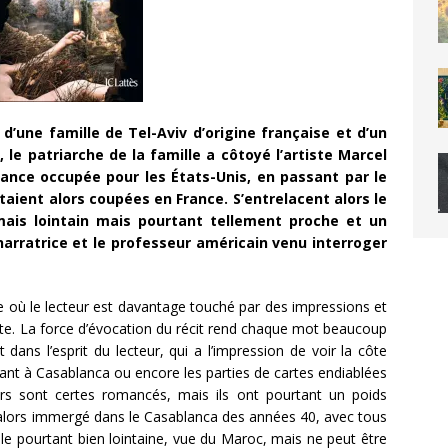
 d’une famille de Tel-Aviv d’origine française et d’un
, le patriarche de la famille a côtoyé l’artiste Marcel
rance occupée pour les États-Unis, en passant par le
étaient alors coupées en France. S’entrelacent alors le
mais lointain mais pourtant tellement proche et un
 narratrice et le professeur américain venu interroger
exte où le lecteur est davantage touché par des impressions et
ite. La force d’évocation du récit rend chaque mot beaucoup
 dans l’esprit du lecteur, qui a l’impression de voir la côte
ant à Casablanca ou encore les parties de cartes endiablées
nirs sont certes romancés, mais ils ont pourtant un poids
est alors immergé dans le Casablanca des années 40, avec tous
ble pourtant bien lointaine, vue du Maroc, mais ne peut être