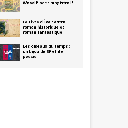
Wood Place : magistral !
Le Livre d’Ève : entre
roman historique et
roman fantastique
Les oiseaux du temps :
un bijou de SF et de
poésie