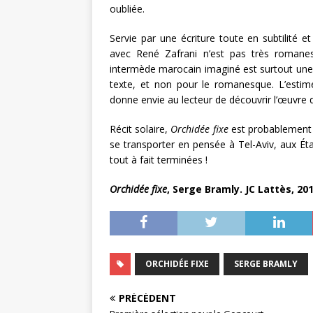
oubliée.
Servie par une écriture toute en subtilité 
avec René Zafrani n’est pas très romane
intermède marocain imaginé est surtout une
texte, et non pour le romanesque. L’esti
donne envie au lecteur de découvrir l’œuvre d
Récit solaire,
Orchidée fixe
est probablement l
se transporter en pensée à Tel-Aviv, aux É
tout à fait terminées !
Orchidée fixe
, Serge Bramly. JC Lattès, 201
ORCHIDÉE FIXE
SERGE BRAMLY
PRÉCÉDENT