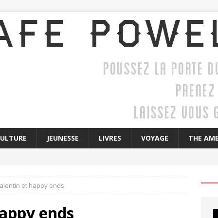
CULTURE
JEUNESSE
LIVRES
VOYAGE
THE AME
alentin et happy ends
happy ends