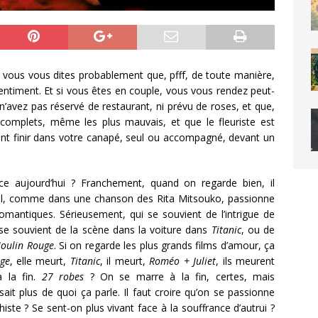
re, vous vous dites probablement que, pfff, de toute manière,
entiment. Et si vous êtes en couple, vous vous rendez peut-
n’avez pas réservé de restaurant, ni prévu de roses, et que,
complets, même les plus mauvais, et que le fleuriste est
ment finir dans votre canapé, seul ou accompagné, devant un
nce aujourd’hui ? Franchement, quand on regarde bien, il
t mal, comme dans une chanson des Rita Mitsouko, passionne
romantiques. Sérieusement, qui se souvient de l’intrigue de
se souvient de la scène dans la voiture dans
Titanic
, ou de
oulin Rouge
. Si on regarde les plus grands films d’amour, ça
ge
, elle meurt,
Titanic
, il meurt,
Roméo + Juliet
, ils meurent
 la fin.
27 robes
? On se marre à la fin, certes, mais
t plus de quoi ça parle. Il faut croire qu’on se passionne
iste ? Se sent-on plus vivant face à la souffrance d’autrui ?