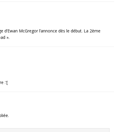
ge d’Ewan McGregor l’annonce dès le début. La 2ème
ead ».
e :'[
liée.