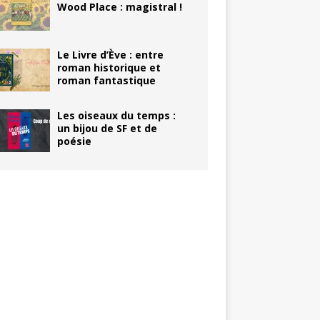
Wood Place : magistral !
Le Livre d’Ève : entre
roman historique et
roman fantastique
Les oiseaux du temps :
un bijou de SF et de
poésie