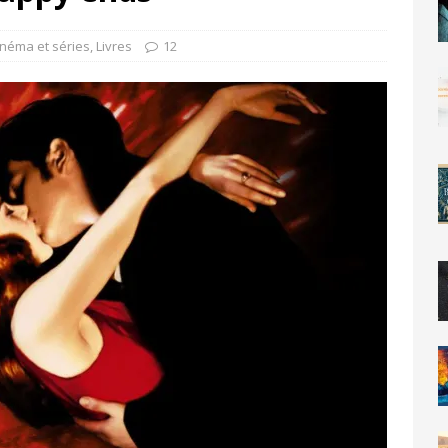
inéma et séries
,
Livres
12