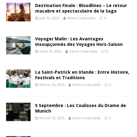
Destination Finale : Bloodlines – Le retour
macabre et spectaculaire de la Saga
juin 10, 2025
Kévin Costecalde
0
Voyager Malin : Les Avantages
Insoupçonnés des Voyages Hors-Saison
mars 19, 2025
Kévin Costecalde
0
La Saint-Patrick en Irlande : Entre Histoire,
Festivals et Traditions
février 26, 2025
Kévin Costecalde
0
5 Septembre : Les Coulisses du Drame de
Munich
février 10, 2025
Kévin Costecalde
0