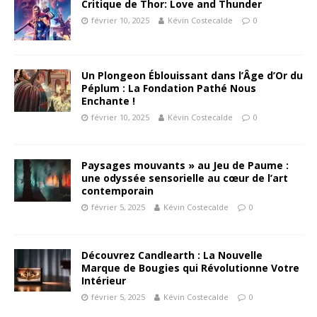
Critique de Thor: Love and Thunder
février 10, 2025
Kévin Costecalde
0
Un Plongeon Éblouissant dans l’Âge d’Or du
Péplum : La Fondation Pathé Nous
Enchante !
février 10, 2025
Kévin Costecalde
0
Paysages mouvants » au Jeu de Paume :
une odyssée sensorielle au cœur de l’art
contemporain
février 5, 2025
Kévin Costecalde
0
Découvrez Candlearth : La Nouvelle
Marque de Bougies qui Révolutionne Votre
Intérieur
février 5, 2025
Kévin Costecalde
0