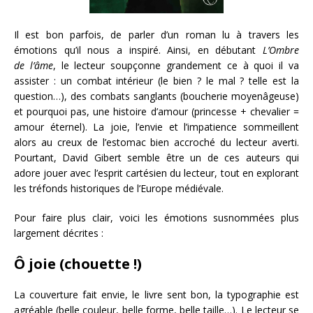
Il est bon parfois, de parler d’un roman lu à travers les
émotions qu’il nous a inspiré. Ainsi, en débutant
L’Ombre
de
l’âme
, le lecteur soupçonne grandement ce à quoi il va
assister : un combat intérieur (le bien ? le mal ? telle est la
question…), des combats sanglants (boucherie moyenâgeuse)
et pourquoi pas, une histoire d’amour (princesse + chevalier =
amour éternel). La joie, l’envie et l’impatience sommeillent
alors au creux de l’estomac bien accroché du lecteur averti.
Pourtant, David Gibert semble être un de ces auteurs qui
adore jouer avec l’esprit cartésien du lecteur, tout en explorant
les tréfonds historiques de l’Europe médiévale.
Pour faire plus clair, voici les émotions susnommées plus
largement décrites :
Ô joie (chouette !)
La couverture fait envie, le livre sent bon, la typographie est
agréable (belle couleur, belle forme, belle taille…). Le lecteur se