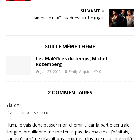
SUIVANT
American Bluff : Madness in the (H)air
SUR LE MÊME THÈME
Les Maléfices du temps, Michel
Rozemberg
juin 23, 2012
Emily Vaquie
0
2 COMMENTAIRES
Sia
dit :
FÉVRIER 18, 2014 À 7:27 PM
Hum, je vais donc passer mon chemin… car la partie centrale
(longue, brouillonne) ne me tente pas des masses ! J’hésitais,
car le résumé ne m’avait pas emballée plus que cela : me voilà