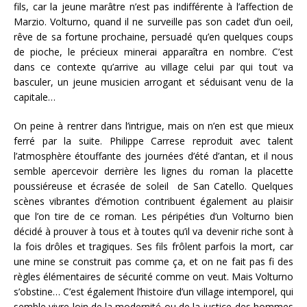
fils, car la jeune marâtre n’est pas indifférente à l’affection de
Marzio. Volturno, quand il ne surveille pas son cadet d’un oeil,
rêve de sa fortune prochaine, persuadé qu’en quelques coups
de pioche, le précieux minerai apparaîtra en nombre. C’est
dans ce contexte qu’arrive au village celui par qui tout va
basculer, un jeune musicien arrogant et séduisant venu de la
capitale…
On peine à rentrer dans l’intrigue, mais on n’en est que mieux
ferré par la suite. Philippe Carrese reproduit avec talent
l’atmosphère étouffante des journées d’été d’antan, et il nous
semble apercevoir derrière les lignes du roman la placette
poussiéreuse et écrasée de soleil de San Catello. Quelques
scènes vibrantes d’émotion contribuent également au plaisir
que l’on tire de ce roman. Les péripéties d’un Volturno bien
décidé à prouver à tous et à toutes qu’il va devenir riche sont à
la fois drôles et tragiques. Ses fils frôlent parfois la mort, car
une mine se construit pas comme ça, et on ne fait pas fi des
règles élémentaires de sécurité comme on veut. Mais Volturno
s’obstine… C’est également l’histoire d’un village intemporel, qui
semble vivre loin de la modernité ou de la justice des hommes