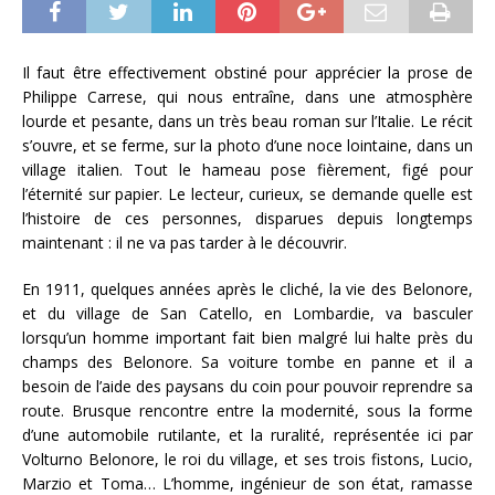
Il faut être effectivement obstiné pour apprécier la prose de
Philippe Carrese, qui nous entraîne, dans une atmosphère
lourde et pesante, dans un très beau roman sur l’Italie. Le récit
s’ouvre, et se ferme, sur la photo d’une noce lointaine, dans un
village italien. Tout le hameau pose fièrement, figé pour
l’éternité sur papier. Le lecteur, curieux, se demande quelle est
l’histoire de ces personnes, disparues depuis longtemps
maintenant : il ne va pas tarder à le découvrir.
En 1911, quelques années après le cliché, la vie des Belonore,
et du village de San Catello, en Lombardie, va basculer
lorsqu’un homme important fait bien malgré lui halte près du
champs des Belonore. Sa voiture tombe en panne et il a
besoin de l’aide des paysans du coin pour pouvoir reprendre sa
route. Brusque rencontre entre la modernité, sous la forme
d’une automobile rutilante, et la ruralité, représentée ici par
Volturno Belonore, le roi du village, et ses trois fistons, Lucio,
Marzio et Toma… L’homme, ingénieur de son état, ramasse