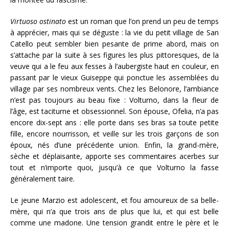
Virtuoso ostinato
est un roman que l’on prend un peu de temps
à apprécier, mais qui se déguste : la vie du petit village de San
Catello peut sembler bien pesante de prime abord, mais on
s’attache par la suite à ses figures les plus pittoresques, de la
veuve qui a le feu aux fesses à l’aubergiste haut en couleur, en
passant par le vieux Guiseppe qui ponctue les assemblées du
village par ses nombreux vents. Chez les Belonore, l’ambiance
n’est pas toujours au beau fixe : Volturno, dans la fleur de
l’âge, est taciturne et obsessionnel. Son épouse, Ofelia, n’a pas
encore dix-sept ans : elle porte dans ses bras sa toute petite
fille, encore nourrisson, et veille sur les trois garçons de son
époux, nés d’une précédente union. Enfin, la grand-mère,
sèche et déplaisante, apporte ses commentaires acerbes sur
tout et n’importe quoi, jusqu’à ce que Volturno la fasse
généralement taire.
Le jeune Marzio est adolescent, et fou amoureux de sa belle-
mère, qui n’a que trois ans de plus que lui, et qui est belle
comme une madone. Une tension grandit entre le père et le