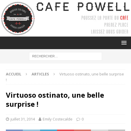
ACCUEIL
ARTICLES
Virtuoso ostinato, une belle surprise
!
Virtuoso ostinato, une belle
surprise !
juillet 31, 2014
Emily Costecalde
0