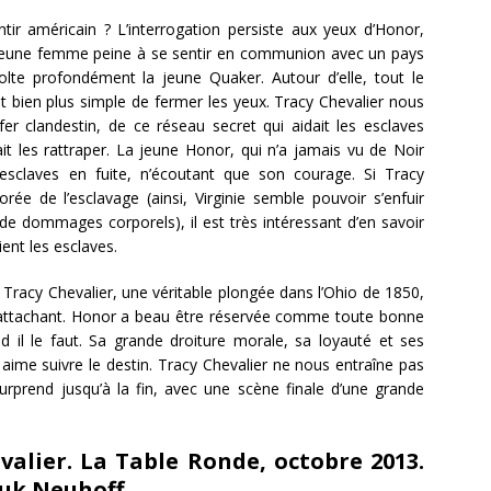
r américain ? L’interrogation persiste aux yeux d’Honor,
jeune femme peine à se sentir en communion avec un pays
volte profondément la jeune Quaker. Autour d’elle, tout le
t bien plus simple de fermer les yeux. Tracy Chevalier nous
er clandestin, de ce réseau secret qui aidait les esclaves
it les rattraper. La jeune Honor, qui n’a jamais vu de Noir
esclaves en fuite, n’écoutant que son courage. Si Tracy
ée de l’esclavage (ainsi, Virginie semble pouvoir s’enfuir
 de dommages corporels), il est très intéressant d’en savoir
ent les esclaves.
Tracy Chevalier, une véritable plongée dans l’Ohio de 1850,
 attachant. Honor a beau être réservée comme toute bonne
d il le faut. Sa grande droiture morale, sa loyauté et ses
ime suivre le destin. Tracy Chevalier ne nous entraîne pas
surprend jusqu’à la fin, avec une scène finale d’une grande
valier. La Table Ronde, octobre 2013.
ouk Neuhoff.