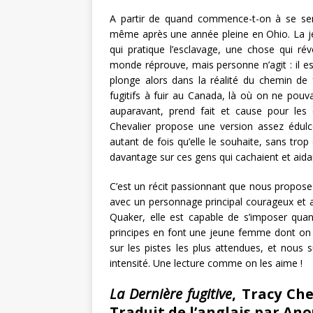
A partir de quand commence-t-on à se senti
même après une année pleine en Ohio. La 
qui pratique l’esclavage, une chose qui ré
monde réprouve, mais personne n’agit : il es
plonge alors dans la réalité du chemin de f
fugitifs à fuir au Canada, là où on ne pouva
auparavant, prend fait et cause pour les 
Chevalier propose une version assez édulcor
autant de fois qu’elle le souhaite, sans trop
davantage sur ces gens qui cachaient et aidai
C’est un récit passionnant que nous propose 
avec un personnage principal courageux et
Quaker, elle est capable de s’imposer quan
principes en font une jeune femme dont on a
sur les pistes les plus attendues, et nous 
intensité. Une lecture comme on les aime !
La Dernière fugitive
, Tracy Che
Traduit de l’anglais par An