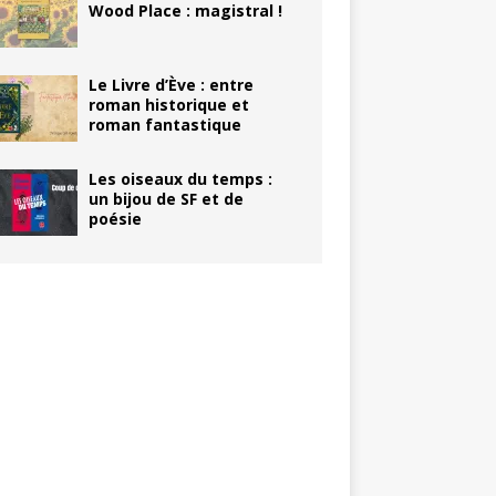
Wood Place : magistral !
Le Livre d’Ève : entre
roman historique et
roman fantastique
Les oiseaux du temps :
un bijou de SF et de
poésie