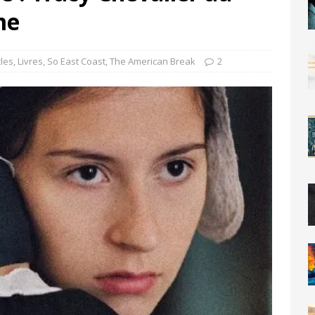
me
cles
,
Livres
,
So East Coast
,
The American Break
2