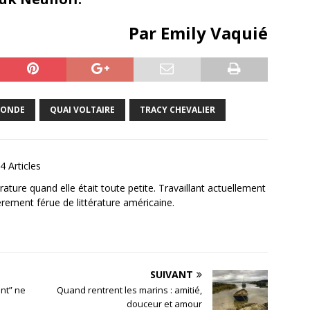
Par Emily Vaquié
RONDE
QUAI VOLTAIRE
TRACY CHEVALIER
4 Articles
ature quand elle était toute petite. Travaillant actuellement
ièrement férue de littérature américaine.
SUIVANT
ant” ne
Quand rentrent les marins : amitié,
douceur et amour