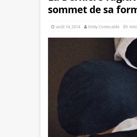
sommet de sa for
août 14, 2014
Emily Costecalde
Arti