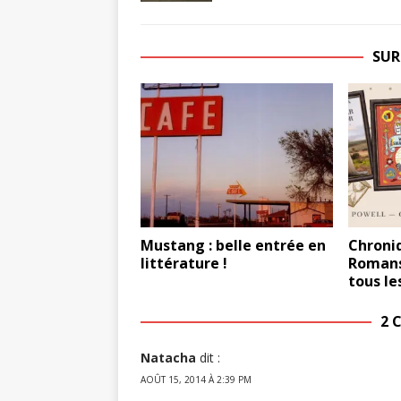
SUR
Mustang : belle entrée en
Chroni
littérature !
Romans
tous le
2 
Natacha
dit :
AOÛT 15, 2014 À 2:39 PM