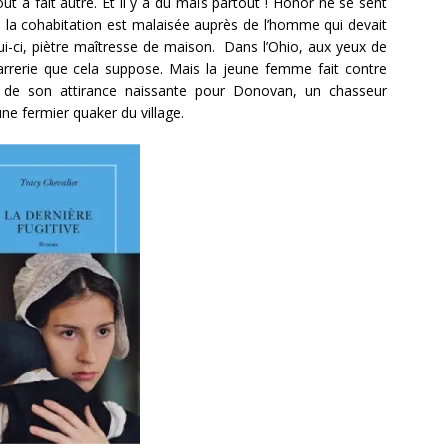
t à fait autre. Et il y a du maïs partout ! Honor ne se sent
e la cohabitation est malaisée auprès de l’homme qui devait
ui-ci, piètre maîtresse de maison. Dans l’Ohio, aux yeux de
izarrerie que cela suppose. Mais la jeune femme fait contre
i de son attirance naissante pour Donovan, un chasseur
une fermier quaker du village.