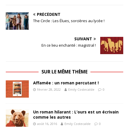
PRÉCÉDENT
The Circle : Les Élues, sorcières au lycée !
SUIVANT
En ce lieu enchanté : magistral !
SUR LE MÊME THÈME
Affamée : un roman percutant !
février 28, 2022
Emily Costecalde
0
Un roman hilarant : L’ours est un écrivain
comme les autres
août 16, 2016
Emily Costecalde
0